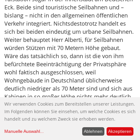
Eck. Beide sind touristische Seilbahnen und –
bislang – nicht in den allgemeinen öffentlichen
Verkehr integriert. Nichtsdestotrotz handelt es
sich bei beiden eindeutig um urbane Seilbahnen.
Weiter behauptet Herr Alberti, für Seilbahnen
würden Stützen mit 70 Metern Höhe gebaut.
Wäre das tatsächlich so, dann ist die von ihm
befürchtete Beeinträchtigung der Privatsphäre
wohl faktisch ausgeschlossen, weil
Wohngebäude in Deutschland üblicherweise
deutlich niedriger als 70 Meter sind und sich aus
Kabinen in so großer Höhe nichts mehr deutlich
Wir verwenden Cookies zum Bereitstellen unserer Leistungen.
erkennen lässt. Seilbahnen und ihre Stationen
Im Folgenden können Sie einsehen, um welche Cookies es sich
lassen sich grundsätzlich in jeder Höhe bauen, ja
handelt und zu welchem Zweck sie erhoben werden.
die Seilbahnkabinen können sogar bis auf das
Straßenniveau abgesenkt werden (wie die
Manuelle Auswahl
...
Ablehnen
Akzeptieren
Mittelstation der Berliner Seilbahn), was einen