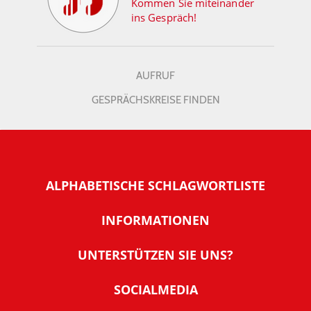
Kommen Sie miteinander
ins Gespräch!
AUFRUF
GESPRÄCHSKREISE FINDEN
ALPHABETISCHE SCHLAGWORTLISTE
INFORMATIONEN
Warum NachDenkSeiten
UNTERSTÜTZEN SIE UNS?
Wer steckt dahinter
Der Förderverein: IQM
SOCIALMEDIA
Tipps zur Nutzung der NachDenkSeiten
Allgemeine Spendeninformationen