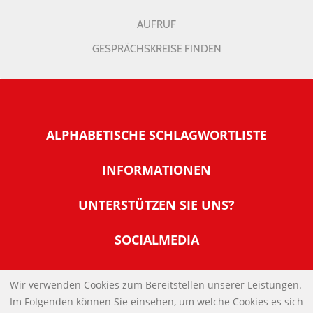
AUFRUF
GESPRÄCHSKREISE FINDEN
ALPHABETISCHE SCHLAGWORTLISTE
INFORMATIONEN
Warum NachDenkSeiten
UNTERSTÜTZEN SIE UNS?
Wer steckt dahinter
Der Förderverein: IQM
SOCIALMEDIA
Tipps zur Nutzung der NachDenkSeiten
Allgemeine Spendeninformationen
Banner und E-Mail-Signaturen
IMPRESSUM
Werden Sie Fördermitglied
Wir verwenden Cookies zum Bereitstellen unserer Leistungen.
Links
Im Folgenden können Sie einsehen, um welche Cookies es sich
Spenden Sie Online
DATENSCHUTZERKLÄRUNG