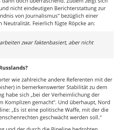
s dann doch überraschend. Zudem zeigt sich
 und nicht eindeutigen Berichterstattung zur
ändnis von Journalismus“ bezüglich einer
Neutralität. Feierlich fügte Röpcke an:
 arbeiten zwar faktenbasiert, aber nicht
Russlands?
porter wie zahlreiche andere Referenten mit der
isher) in bemerkenswerter Stabilität zu dem
ng habe sich „bei der Verheimlichung der
um Komplizen gemacht“. Und überhaupt, Nord
ine: „Es ist eine politische Waffe, mit der die
Menschenrechten geschwächt werden soll.“
g und der durch die Pipeline bedrohten