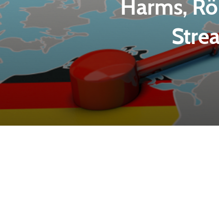
Harms, Rö
Stre