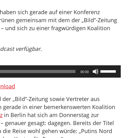
haben sich gerade auf einer Konferenz
Grünen gemeinsam mit dem der „Bild“-Zeitung
 und sich zu einer fragwürdigen Koalition
odcast verfügbar.
Pfeiltasten
00:00
Hoch/Runter
benutzen,
nload
um
der „Bild“-Zeitung sowie Vertreter aus
die
h gerade in einer bemerkenswerten Koalition
Lautstärke
z
in Berlin hat sich am Donnerstag zur
zu
 – genauer gesagt: dagegen. Bereits der Titel
regeln.
n die Reise wohl gehen würde: „Putins Nord