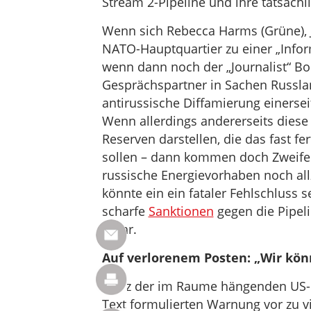
Stream 2-Pipeline und ihre tatsächl
Wenn sich Rebecca Harms (Grüne), J
NATO-Hauptquartier zu einer „Info
wenn dann noch der „Journalist“ Bor
Gesprächspartner in Sachen Russla
antirussische Diffamierung einerseit
Wenn allerdings andererseits diese 
Reserven darstellen, die das fast fer
sollen – dann kommen doch Zweifel
russische Energievorhaben noch a
könnte ein ein fataler Fehlschluss 
scharfe
Sanktionen
gegen die Pipeli
mehr.
Auf verlorenem Posten: „Wir kön
Trotz der im Raume hängenden US-
Text formulierten Warnung vor zu v