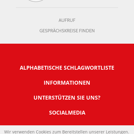
AUFRUF
GESPRÄCHSKREISE FINDEN
ALPHABETISCHE SCHLAGWORTLISTE
INFORMATIONEN
Warum NachDenkSeiten
UNTERSTÜTZEN SIE UNS?
Wer steckt dahinter
Der Förderverein: IQM
SOCIALMEDIA
Tipps zur Nutzung der NachDenkSeiten
Allgemeine Spendeninformationen
Banner und E-Mail-Signaturen
IMPRESSUM
Werden Sie Fördermitglied
Wir verwenden Cookies zum Bereitstellen unserer Leistungen.