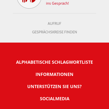
ins Gespräch!
AUFRUF
GESPRÄCHSKREISE FINDEN
ALPHABETISCHE SCHLAGWORTLISTE
INFORMATIONEN
Warum NachDenkSeiten
UNTERSTÜTZEN SIE UNS?
Wer steckt dahinter
Der Förderverein: IQM
SOCIALMEDIA
Tipps zur Nutzung der NachDenkSeiten
Allgemeine Spendeninformationen
Banner und E-Mail-Signaturen