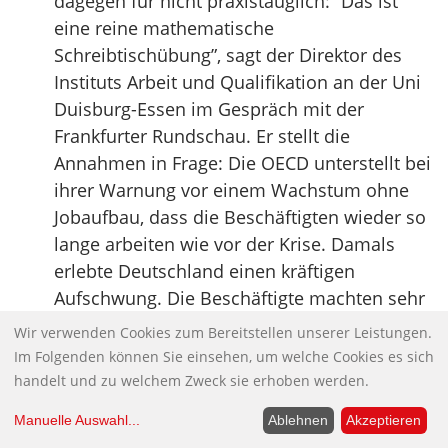
dagegen für nicht praxistauglich: “Das ist
eine reine mathematische
Schreibtischübung”, sagt der Direktor des
Instituts Arbeit und Qualifikation an der Uni
Duisburg-Essen im Gespräch mit der
Frankfurter Rundschau. Er stellt die
Annahmen in Frage: Die OECD unterstellt bei
ihrer Warnung vor einem Wachstum ohne
Jobaufbau, dass die Beschäftigten wieder so
lange arbeiten wie vor der Krise. Damals
erlebte Deutschland einen kräftigen
Aufschwung. Die Beschäftigte machten sehr
viele Überstunden, die Arbeitszeitkonten
Wir verwenden Cookies zum Bereitstellen unserer Leistungen.
wurden immer voller. “Es gibt keinen Grund,
Im Folgenden können Sie einsehen, um welche Cookies es sich
dass wir zu diesen sehr langen Arbeitszeiten
handelt und zu welchem Zweck sie erhoben werden.
zurückkehren”, sagt der Duisburger
Manuelle Auswahl
...
Ablehnen
Akzeptieren
Professor. Konkret bedeutet dies: Wenn die