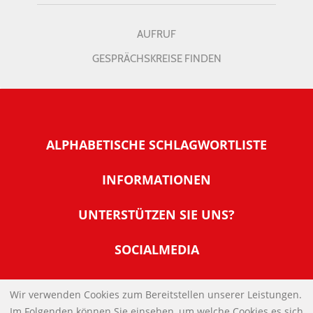
AUFRUF
GESPRÄCHSKREISE FINDEN
ALPHABETISCHE SCHLAGWORTLISTE
INFORMATIONEN
Warum NachDenkSeiten
UNTERSTÜTZEN SIE UNS?
Wer steckt dahinter
Der Förderverein: IQM
SOCIALMEDIA
Tipps zur Nutzung der NachDenkSeiten
Allgemeine Spendeninformationen
Banner und E-Mail-Signaturen
IMPRESSUM
Werden Sie Fördermitglied
Wir verwenden Cookies zum Bereitstellen unserer Leistungen.
Links
Im Folgenden können Sie einsehen, um welche Cookies es sich