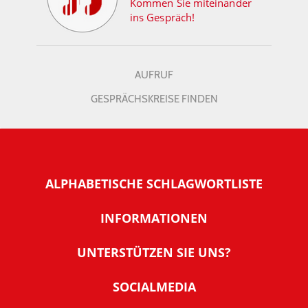
Kommen Sie miteinander
ins Gespräch!
AUFRUF
GESPRÄCHSKREISE FINDEN
ALPHABETISCHE SCHLAGWORTLISTE
INFORMATIONEN
Warum NachDenkSeiten
UNTERSTÜTZEN SIE UNS?
Wer steckt dahinter
Der Förderverein: IQM
SOCIALMEDIA
Tipps zur Nutzung der NachDenkSeiten
Allgemeine Spendeninformationen