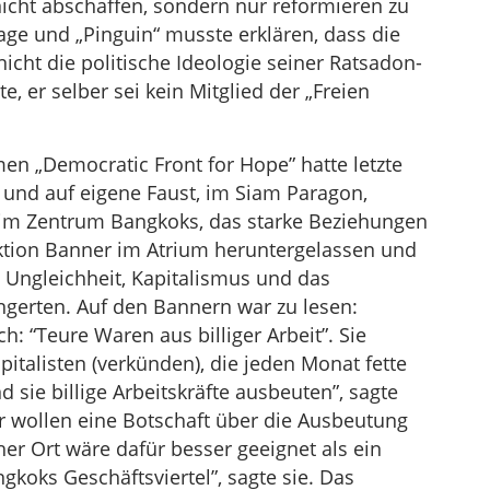
 nicht abschaffen, sondern nur reformieren zu
Rage und „Pinguin“ musste erklären, dass die
ht die politische Ideologie seiner Ratsadon-
, er selber sei kein Mitglied der „Freien
n „Democratic Front for Hope” hatte letzte
und auf eigene Faust, im Siam Paragon,
im Zentrum Bangkoks, das starke Beziehungen
aktion Banner im Atrium heruntergelassen und
e Ungleichheit, Kapitalismus und das
gerten. Auf den Bannern war zu lesen:
ch: “Teure Waren aus billiger Arbeit”. Sie
pitalisten (verkünden), die jeden Monat fette
ie billige Arbeitskräfte ausbeuten”, sagte
ir wollen eine Botschaft über die Ausbeutung
er Ort wäre dafür besser geeignet als ein
koks Geschäftsviertel”, sagte sie. Das