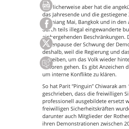
Möglicherweise aber hat die angekü
das Jahresende und die gestiegene 
in Chiang Mai, Bangkok und in den
durch teils illegal eingewanderte 
einhergehenden Beschränkungen. De
Ferienpause der Schwung der Demon
deshalb, weil die Regierung und da
betreiben, um das Volk wieder hinte
verloren gehen. Es gibt Anzeichen d
um interne Konflikte zu klären.
So hat Parit “Pinguin” Chiwarak am
geschrieben, dass die freiwilligen
professionell ausgebildete ersetzt
freiwilligen Sicherheitskräften wu
darunter auch Mitglieder der Rothe
ihren Demonstrationen zwischen 2