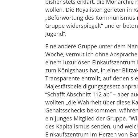
bisher stets erklärt, die Monarchie
wollen. Die Royalisten gerieten in 
„Befürwortung des Kommunismus nic
Gruppe widerspiegelt“ und er betonte
Jugend“.
Eine andere Gruppe unter dem Name
Woche, vermutlich ohne Absprache 
einem luxuriösen Einkaufszentrum 
zum Königshaus hat, in einer Blitz
Transparente entrollt, auf denen si
Majestätsbeleidigungsgesetz anpran
“Schafft Abschnitt 112 ab” – aber au
wollten „die Wahrheit über diese Ka
Gehaltsschecks bekommen, während s
ein junges Mitglied der Gruppe. “W
des Kapitalismus senden, und welch
Einkaufszentrum im Herzen von Bang