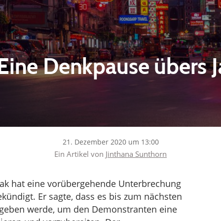
 Eine Denkpause übers 
21. Dezember 2020 um 13:00
Ein Artikel von
Jinthana Sunthorn
arak hat eine vorübergehende Unterbrechung
ündigt. Er sagte, dass es bis zum nächsten
 geben werde, um den Demonstranten eine