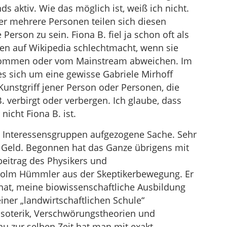
s aktiv. Wie das möglich ist, weiß ich nicht.
der mehrere Personen teilen sich diesen
Person zu sein. Fiona B. fiel ja schon oft als
nen auf Wikipedia schlechtmacht, wenn sie
 kommen oder vom Mainstream abweichen. Im
 es sich um eine gewisse Gabriele Mirhoff
 Kunstgriff jener Person oder Personen, die
 verbirgt oder verbergen. Ich glaube, dass
nicht Fiona B. ist.
n Interessensgruppen aufgezogene Sache. Sehr
ßt Geld. Begonnen hat das Ganze übrigens mit
eitrag des Physikers und
Holm Hümmler aus der Skeptikerbewegung. Er
hat, meine biowissenschaftliche Ausbildung
iner „landwirtschaftlichen Schule“
Esoterik, Verschwörungstheorien und
u zur selben Zeit hat man mit exakt