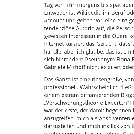
Tag von früh morgens bis spät abend
Entweder ist Wikipedia ihr Beruf o
Account und geben vor, eine einzige 
tendenziöse Autorin auf, die Perso
gewissen Interessen in die Quere
Internet kursiert das Gerücht, dass
handle, aber ich glaube, das ist ein
sich hinter dem Pseudonym Fiona B.
Gabriele Mirhoff nicht existiert oder 
Das Ganze ist eine riesengroße, vo
professionell. Wahrscheinlich flie
einem extrem diffamierenden Blogb
„Verschwörungstheorie-Experten“ 
war der erste, der damit begonnen 
anzugreifen, mich als Absolventen e
darzustellen und mich ins Eck von 
Impfgegnerschaft zu schieben. Gena