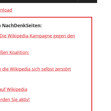
Hoch/Runter
benutzen,
nload
um
die
 NachDenkSeiten:
Lautstärke
zu
. Die Wikipedia-Kampagne gegen den
regeln.
ßen Koalition:
die Wikipedia sich selbst zerstört
auf Wikipedia
rden Sie aktiv!