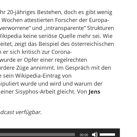
ihr 20-jähriges Bestehen, doch es gibt wenig
 Wochen attestierten Forscher der Europa-
„verworrene“ und „intransparente“ Strukturen
Wikipedia keine seriöse Quelle mehr sei. Wie
eitet, zeigt das Beispiel des österreichischen
er sich kritisch zur Corona-
 wurde er Opfer einer regelrechten
rdere Züge annimmt. Im Gespräch mit den
e sein Wikipedia-Eintrag von
ipuliert wurde und wird und warum der
iner Sisyphos-Arbeit gleicht. Von
Jens
odcast verfügbar.
Pfeiltasten
00:00