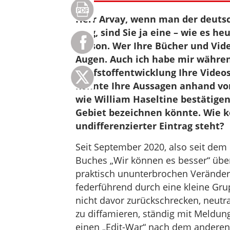
Herr Arvay, wenn man der deuts
mag, sind Sie ja eine – wie es he
Person. Wer Ihre Bücher und Vide
Augen. Auch ich habe mir währe
Impfstoffentwicklung Ihre Vide
konnte Ihre Aussagen anhand vo
wie William Haseltine bestätige
Gebiet bezeichnen könnte. Wie k
undifferenzierter Eintrag steht?
Seit September 2020, also seit dem 
Buches „Wir können es besser“ über 
praktisch ununterbrochen Verände
federführend durch eine kleine Gru
nicht davor zurückschrecken, neutr
zu diffamieren, ständig mit Meldu
einen „Edit-War“ nach dem anderen 