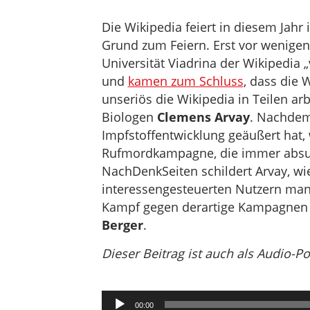
Die Wikipedia feiert in diesem Jahr 
Grund zum Feiern. Erst vor wenigen
Universität Viadrina der Wikipedia 
und
kamen zum Schluss
, dass die 
unseriös die Wikipedia in Teilen arb
Biologen
Clemens Arvay
. Nachdem 
Impfstoffentwicklung geäußert hat,
Rufmordkampagne, die immer absu
NachDenkSeiten schildert Arvay, wi
interessengesteuerten Nutzern man
Kampf gegen derartige Kampagnen e
Berger
.
Dieser Beitrag ist auch als Audio-P
Audio-
00:00