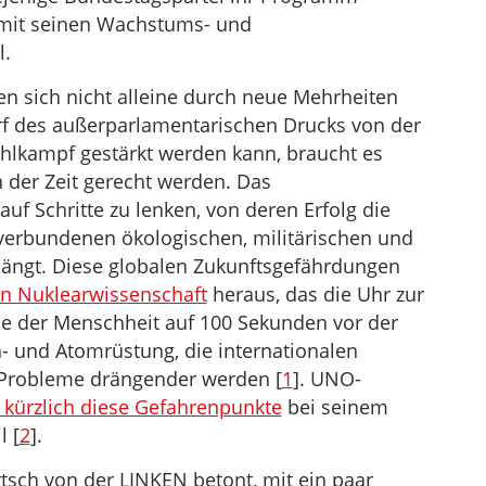
 mit seinen Wachstums- und
l.
en sich nicht alleine durch neue Mehrheiten
f des außerparlamentarischen Drucks von der
hlkampf gestärkt werden kann, braucht es
der Zeit gerecht werden. Das
f Schritte zu lenken, von deren Erfolg die
erbundenen ökologischen, militärischen und
ängt. Diese globalen Zukunftsgefährdungen
hen Nuklearwissenschaft
heraus, das die Uhr zur
he der Menschheit auf 100 Sekunden vor der
h- und Atomrüstung, die internationalen
Probleme drängender werden [
1
]. UNO-
e kürzlich diese Gefahrenpunkte
bei seinem
l [
2
].
artsch von der LINKEN betont, mit ein paar