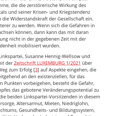
mme, die die zerstörerische Wirkung des
als und seiner Krisen- und Kriegstendenz
n die Widerstandskraft der Gesellschaft ein.
terer zu werden. Wenn sich die Gefahren in
achsen können, dann kann das mit daran
rung nicht in der gegebenen Zeit mit der
denheit mobilisiert wurden.
Linkspartei, Susanne Hennig-Wellsow und
mit der
Zeitschrift LUXEMBURG 1/2021
über
 Weg zum Erfolg [
3
] auf Aspekte eingehen, die
itgehend an den existenziellen, für das
en Punkten vorbeigehen, besteht die Gefahr,
ampfes das gebotene Veränderungspotential zu
die beiden Linkspartei-Vorsitzenden in diesem
rsorge, Altersarmut, Mieten, Niedriglohn,
ichtums, Gesundheits- und Bildungssystem,