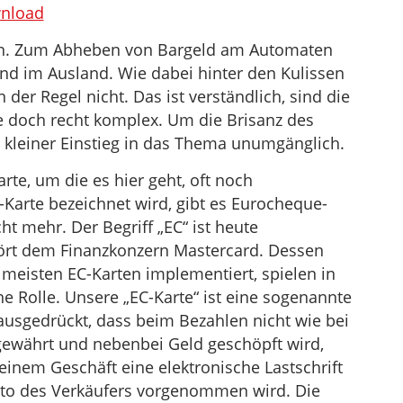
benutzen,
nload
um
ten. Zum Abheben von Bargeld am Automaten
die
nd im Ausland. Wie dabei hinter den Kulissen
Lautstärke
 der Regel nicht. Das ist verständlich, sind die
zu
doch recht komplex. Um die Brisanz des
regeln.
n kleiner Einstieg in das Thema unumgänglich.
rte, um die es hier geht, oft noch
arte bezeichnet wird, gibt es Eurocheque-
cht mehr. Der Begriff „EC“ ist heute
ört dem Finanzkonzern Mastercard. Dessen
 meisten EC-Karten implementiert, spielen in
e Rolle. Unsere „EC-Karte“ ist eine sogenannte
 ausgedrückt, dass beim Bezahlen nicht wie bei
 gewährt und nebenbei Geld geschöpft wird,
einem Geschäft eine elektronische Lastschrift
to des Verkäufers vorgenommen wird. Die