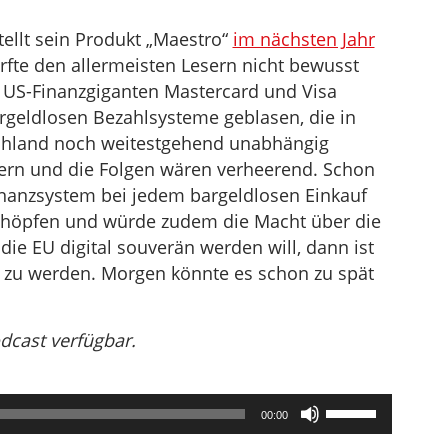
ellt sein Produkt „Maestro“
im nächsten Jahr
rfte den allermeisten Lesern nicht bewusst
e US-Finanzgiganten Mastercard und Visa
argeldlosen Bezahlsysteme geblasen, die in
chland noch weitestgehend unabhängig
ndern und die Folgen wären verheerend. Schon
inanzsystem bei jedem bargeldlosen Einkauf
schöpfen und würde zudem die Macht über die
e EU digital souverän werden will, dann ist
v zu werden. Morgen könnte es schon zu spät
odcast verfügbar.
Pfeiltasten
00:00
Hoch/Runter