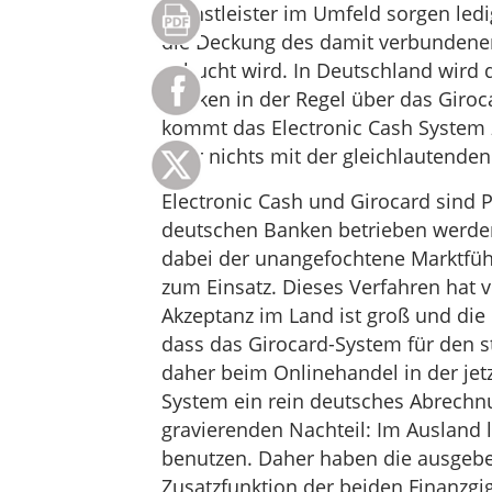
Dienstleister im Umfeld sorgen ledig
die Deckung des damit verbundenen
gebucht wird. In Deutschland wird 
Banken in der Regel über das Giro
kommt das Electronic Cash System z
aber nichts mit der gleichlautende
Electronic Cash und Girocard sind
deutschen Banken betrieben werden
dabei der unangefochtene Marktfüh
zum Einsatz. Dieses Verfahren hat vi
Akzeptanz im Land ist groß und die D
dass das Girocard-System für den 
daher beim Onlinehandel in der jetz
System ein rein deutsches Abrechnu
gravierenden Nachteil: Im Ausland l
benutzen. Daher haben die ausgebe
Zusatzfunktion der beiden Finanzgi