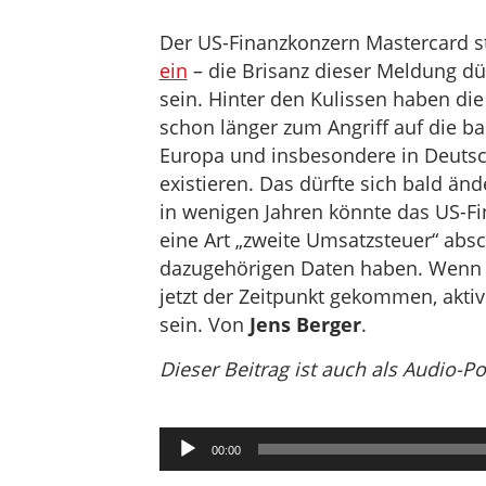
Der US-Finanzkonzern Mastercard st
ein
– die Brisanz dieser Meldung dü
sein. Hinter den Kulissen haben di
schon länger zum Angriff auf die b
Europa und insbesondere in Deuts
existieren. Das dürfte sich bald ä
in wenigen Jahren könnte das US-F
eine Art „zweite Umsatzsteuer“ ab
dazugehörigen Daten haben. Wenn di
jetzt der Zeitpunkt gekommen, akti
sein. Von
Jens Berger
.
Dieser Beitrag ist auch als Audio-P
Audio-
00:00
Player