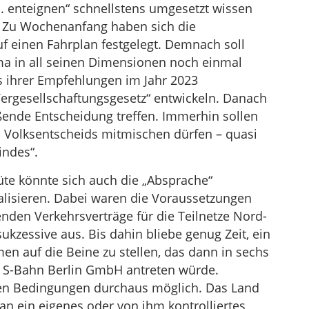
 enteignen“ schnellstens umgesetzt wissen
h. Zu Wochenanfang haben sich die
uf einen Fahrplan festgelegt. Demnach soll
a in all seinen Dimensionen noch einmal
s ihrer Empfehlungen im Jahr 2023
Vergesellschaftungsgesetz“ entwickeln. Danach
eßende Entscheidung treffen. Immerhin sollen
s Volksentscheids mitmischen dürfen – quasi
indes“.
te könnte sich auch die „Absprache“
isieren. Dabei waren die Voraussetzungen
tenden Verkehrsverträge für die Teilnetze Nord-
kzessive aus. Bis dahin bliebe genug Zeit, ein
 auf die Beine zu stellen, das dann in sechs
r S-Bahn Berlin GmbH antreten würde.
ten Bedingungen durchaus möglich. Das Land
an ein eigenes oder von ihm kontrolliertes