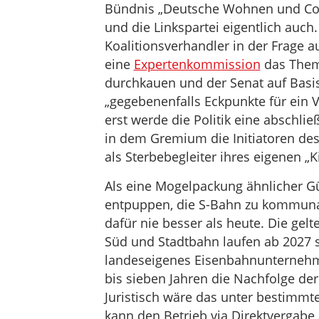
Bündnis „Deutsche Wohnen und Co.
und die Linkspartei eigentlich auc
Koalitionsverhandler in der Frage a
eine
Expertenkommission
das Them
durchkauen und der Senat auf Basi
„gegebenenfalls Eckpunkte für ein 
erst werde die Politik eine abschli
in dem Gremium die Initiatoren de
als Sterbebegleiter ihres eigenen „K
Als eine Mogelpackung ähnlicher Gü
entpuppen, die S-Bahn zu kommunal
dafür nie besser als heute. Die gel
Süd und Stadtbahn laufen ab 2027 su
landeseigenes Eisenbahnunternehmen
bis sieben Jahren die Nachfolge de
Juristisch wäre das unter bestimm
kann den Betrieb via Direktvergabe 