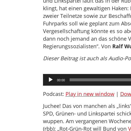
und Linkspartei läuft das in der R
klingt, hat einen gewaltigen Haken
zweier Teilnetze sowie zur Beschaf
Fuhrparks soll wie geplant zum Abs
Vergesellschaftung könnte es so ab
dann noch jemand an das schöne Ve
Regierungssozialisten“. Von
Ralf W
Dieser Beitrag ist auch als Audio-P
Audio-
00:00
Player
Podcast:
Play in new window
|
Dow
Juchee! Das von manchen als „link
SPD, Grünen- und Linkspartei schickt
wuppen. Am vergangenen Wochenend
(rbb): „Rot-Grün-Rot will Bund von
V