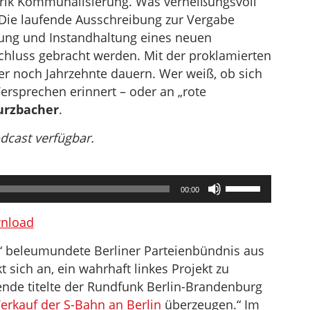
ubrik Kommunalisierung. Was verheißungsvoll
: Die laufende Ausschreibung zur Vergabe
fung und Instandhaltung eines neuen
chluss gebracht werden. Mit der proklamierten
er noch Jahrzehnte dauern. Wer weiß, ob sich
rsprechen erinnert – oder an „rote
urzbacher
.
odcast verfügbar.
Pfeiltasten
00:00
Hoch/Runter
benutzen,
nload
um
s“ beleumundete Berliner Parteienbündnis aus
die
 sich an, ein wahrhaft linkes Projekt zu
Lautstärke
e titelte der Rundfunk Berlin-Brandenburg
zu
erkauf der S-Bahn an Berlin
überzeugen.“ Im
regeln.