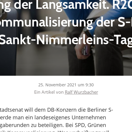
g der Langsamkeit. R2
ommunalisierung der S
Sankt-Nimmerleins-Ta
25. November 2021 um 9:30
Ein Artikel von
Ralf Wurzbacher
adtsenat will dem DB-Konzern die Berliner S-
werde man ein landeseigenes Unternehmen
gaberunden zu beteiligen. Bei SPD, Grünen