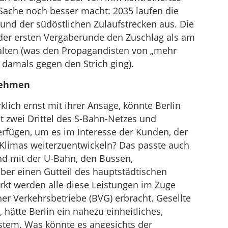
ache noch besser macht: 2035 laufen die
und der südöstlichen Zulaufstrecken aus. Die
 der ersten Vergaberunde den Zuschlag als am
halten (was den Propagandisten von „mehr
damals gegen den Strich ging).
nehmen
lich ernst mit ihrer Ansage, könnte Berlin
t zwei Drittel des S-Bahn-Netzes und
erfügen, um es im Interesse der Kunden, der
s Klimas weiterzuentwickeln? Das passte auch
and mit der U-Bahn, den Bussen,
er einen Gutteil des hauptstädtischen
kt werden alle diese Leistungen im Zuge
ner Verkehrsbetriebe (BVG) erbracht. Gesellte
hätte Berlin ein nahezu einheitliches,
ystem. Was könnte es angesichts der