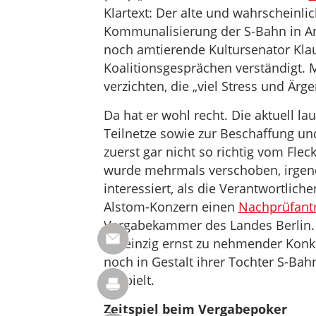
Klartext: Der alte und wahrscheinl
Kommunalisierung der S-Bahn in An
noch amtierende Kultursenator Kla
Koalitionsgesprächen verständigt.
verzichten, die „viel Stress und Ärg
Da hat er wohl recht. Die aktuell l
Teilnetze sowie zur Beschaffung u
zuerst gar nicht so richtig vom Flec
wurde mehrmals verschoben, irgen
interessiert, als die Verantwortliche
Alstom-Konzern einen
Nachprüfant
Vergabekammer des Landes Berlin. 
als einzig ernst zu nehmender Konk
noch in Gestalt ihrer Tochter S-Ba
bespielt.
Zeitspiel beim Vergabepoker