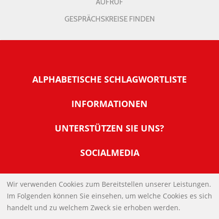
AUFRUF
GESPRÄCHSKREISE FINDEN
ALPHABETISCHE SCHLAGWORTLISTE
INFORMATIONEN
Warum NachDenkSeiten
UNTERSTÜTZEN SIE UNS?
Wer steckt dahinter
Der Förderverein: IQM
SOCIALMEDIA
Tipps zur Nutzung der NachDenkSeiten
Allgemeine Spendeninformationen
Banner und E-Mail-Signaturen
IMPRESSUM
Werden Sie Fördermitglied
Wir verwenden Cookies zum Bereitstellen unserer Leistungen.
Links
Im Folgenden können Sie einsehen, um welche Cookies es sich
Spenden Sie Online
DATENSCHUTZERKLÄRUNG
Kontakt
handelt und zu welchem Zweck sie erhoben werden.