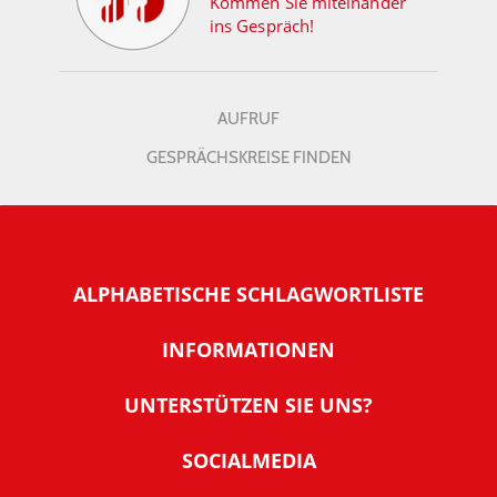
Kommen Sie miteinander
ins Gespräch!
AUFRUF
GESPRÄCHSKREISE FINDEN
ALPHABETISCHE SCHLAGWORTLISTE
INFORMATIONEN
Warum NachDenkSeiten
UNTERSTÜTZEN SIE UNS?
Wer steckt dahinter
Der Förderverein: IQM
SOCIALMEDIA
Tipps zur Nutzung der NachDenkSeiten
Allgemeine Spendeninformationen