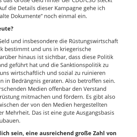
ss das Große Geld hinter der CDU/CSU steckt
uf die Details dieser Kampagne gehe ich
 alte Dokumente“ noch einmal ein.
eute?
 Geld und insbesondere die Rüstungswirtschaft
ik bestimmt und uns in kriegerische
rüber hinaus ist sichtbar, dass diese Politik
nd geführt hat und die Sanktionspolitik zu
s wirtschaftlich und sozial zu ruinieren
 in Bedrängnis geraten. Also betroffen sein.
errschenden Medien offenbar den Verstand
früstung mitmachen und fördern. Es gibt also
wischen der von den Medien hergestellten
er Mehrheit. Das ist eine gute Ausgangsbasis
zubauen.
lich sein, eine ausreichend große Zahl von