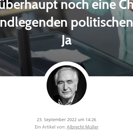
 überhaupt noch eine C
ndlegenden politische
Ja
23. September 2022 um 14:26
Ein Artikel von:
Albrecht Müller