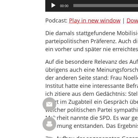
Audio-
00:00
Player
Podcast:
Play in new window
|
Dow
Die damals stattgefundene Mobilis
parteipolitischen Präferenz. Auch d
ein vorher und später nie erreichte
Auf die besondere Relevanz des Auf
übrigens auch eine Meinungsforsch
der anderen Seite stand: Frau Noel
Institut hatte eine interessante Be
ich zitiere aus dem Gedächtnis: Ste
fängt im Zugabteil ein Gespräch übe
welcher politischen Partei sympath
Mehrheit nannte die SPD. Es war g
Stimmung entstanden. Das Ergebnis 