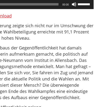
Pfeiltasten
00:00
Hoch/Runter
benutzen,
nload
um
ierung zeigte sich nicht nur im Umschwung der
die
ie Wahlbeteiligung erreichte mit 91,1 Prozent
Lautstärke
s hohes Niveau.
zu
regeln.
baus der Gegenöffentlichkeit hat damals
erin aufmerksam gemacht, die politisch auf
le-Neumann vom Institut in Allensbach. Das
fragungsmethode entwickelt. Man hat gefragt –
llen Sie sich vor, Sie fahren im Zug und jemand
r die aktuelle Politik und die Wahlen an. Mit
isiert dieser Mensch? Die überwiegende
egen Ende des Wahlkampfes eine eindeutige
des Aufbaus einer Gegenöffentlichkeit.