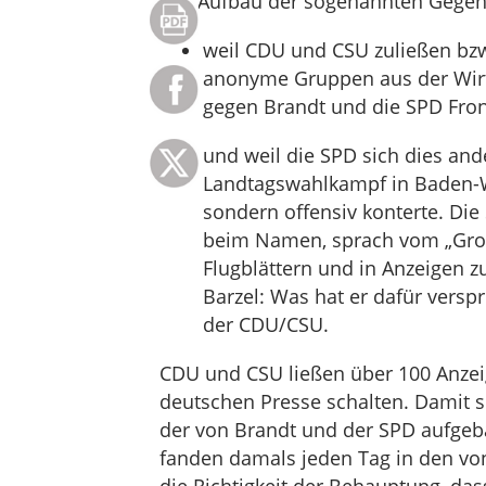
Der Aufbau der sogenannten Gegenöf
weil CDU und CSU zuließen bzw.
anonyme Gruppen aus der Wirts
gegen Brandt und die SPD Fro
und weil die SPD sich dies an
Landtagswahlkampf in Baden-Wü
sondern offensiv konterte. Di
beim Namen, sprach vom „Große
Flugblättern und in Anzeigen z
Barzel: Was hat er dafür versp
der CDU/CSU.
CDU und CSU ließen über 100 Anzei
deutschen Presse schalten. Damit so
der von Brandt und der SPD aufgeb
fanden damals jeden Tag in den vo