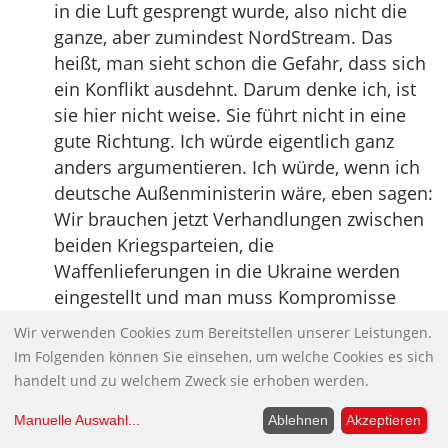
in die Luft gesprengt wurde, also nicht die
ganze, aber zumindest NordStream. Das
heißt, man sieht schon die Gefahr, dass sich
ein Konflikt ausdehnt. Darum denke ich, ist
sie hier nicht weise. Sie führt nicht in eine
gute Richtung. Ich würde eigentlich ganz
anders argumentieren. Ich würde, wenn ich
deutsche Außenministerin wäre, eben sagen:
Wir brauchen jetzt Verhandlungen zwischen
beiden Kriegsparteien, die
Waffenlieferungen in die Ukraine werden
eingestellt und man muss Kompromisse
finden und es muss jetzt ein Schwerpunkt
Wir verwenden Cookies zum Bereitstellen unserer Leistungen.
darauf gelegt werden, dass diese
Im Folgenden können Sie einsehen, um welche Cookies es sich
NordStream-Pipeline wieder geflickt werden,
handelt und zu welchem Zweck sie erhoben werden.
weil Deutschland wieder sehr gerne
Manuelle Auswahl
...
Ablehnen
Akzeptieren
günstiges Erdgas von Russland importieren