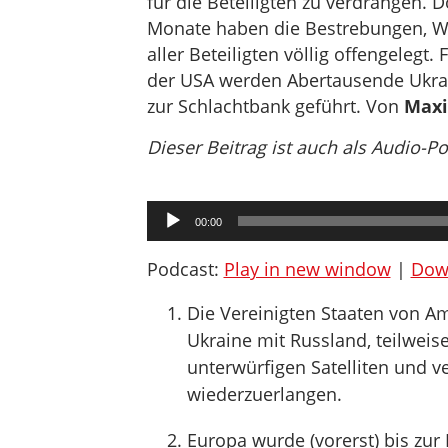
für die Beteiligten zu verdrängen. Do
Monate haben die Bestrebungen, W
aller Beteiligten völlig offengeleg
der USA werden Abertausende Ukrai
zur Schlachtbank geführt. Von
Maxi
Dieser Beitrag ist auch als Audio-P
Audio-
00:00
Player
Podcast:
Play in new window
|
Dow
Die Vereinigten Staaten von Am
Ukraine mit Russland, teilweis
unterwürfigen Satelliten und 
wiederzuerlangen.
Europa wurde (vorerst) bis zur