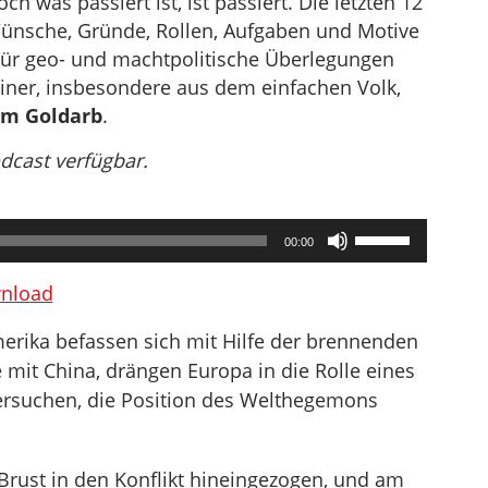
ch was passiert ist, ist passiert. Die letzten 12
ünsche, Gründe, Rollen, Aufgaben und Motive
t. Für geo- und machtpolitische Überlegungen
ner, insbesondere aus dem einfachen Volk,
m Goldarb
.
odcast verfügbar.
Pfeiltasten
00:00
Hoch/Runter
benutzen,
nload
um
erika befassen sich mit Hilfe der brennenden
die
Lautstärke
e mit China, drängen Europa in die Rolle eines
zu
versuchen, die Position des Welthegemons
regeln.
 Brust in den Konflikt hineingezogen, und am