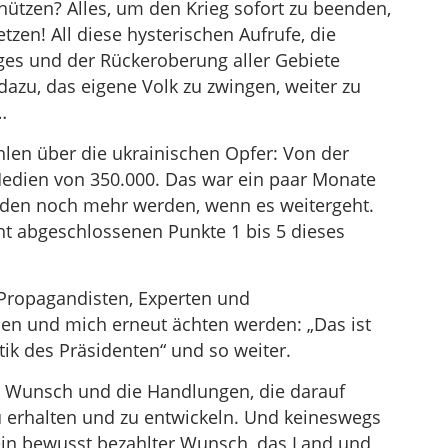
hützen? Alles, um den Krieg sofort zu beenden,
tzen! All diese hysterischen Aufrufe, die
ges und der Rückeroberung aller Gebiete
 dazu, das eigene Volk zu zwingen, weiter zu
…
hlen über die ukrainischen Opfer: Von der
Medien von 350.000. Das war ein paar Monate
den noch mehr werden, wenn es weitergeht.
cht abgeschlossenen Punkte 1 bis 5 dieses
te Propagandisten, Experten und
n und mich erneut ächten werden: „Das ist
itik des Präsidenten“ und so weiter.
r Wunsch und die Handlungen, die darauf
zu erhalten und zu entwickeln. Und keineswegs
ein bewusst bezahlter Wunsch, das Land und