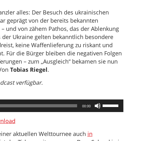
anzler alles: Der Besuch des ukrainischen
ar geprägt von der bereits bekannten
e – und von zähem Pathos, das der Ablenkung
 der Ukraine gelten bekanntlich besondere
reist, keine Waffenlieferung zu riskant und
 Für die Bürger bleiben die negativen Folgen
eferungen – zum „Ausgleich“ bekamen sie nun
 Von
Tobias Riegel
.
odcast verfügbar.
Pfeiltasten
00:00
Hoch/Runter
benutzen,
nload
um
seiner aktuellen Welttournee auch
in
die