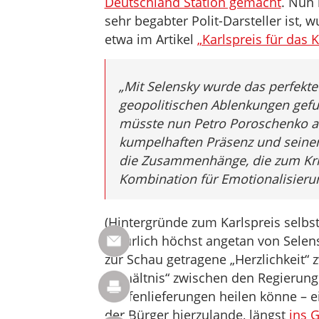
Deutschland Station gemacht
. Nun 
sehr begabter Polit-Darsteller ist,
etwa im Artikel
„Karlspreis für das 
„Mit Selensky wurde das perfekte
geopolitischen Ablenkungen gefun
müsste nun Petro Poroschenko aus
kumpelhaften Präsenz und seinem
die Zusammenhänge, die zum Krie
Kombination für Emotionalisieru
(Hintergründe zum Karlspreis selbs
natürlich höchst angetan von Selens
zur Schau getragene „Herzlichkeit“
Verhältnis“ zwischen den Regierun
Waffenlieferungen heilen könne – ei
der Bürger hierzulande, längst
ins G