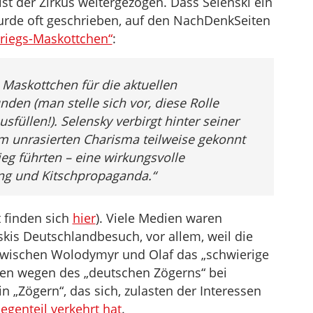
ist der Zirkus weitergezogen. Dass Selenski ein
Lautstärke
 wurde oft geschrieben, auf den NachDenkSeiten
zu
Kriegs-Maskottchen“
:
regeln.
 Maskottchen für die aktuellen
den (man stelle sich vor, diese Rolle
füllen!). Selensky verbirgt hinter seiner
 unrasierten Charisma teilweise gekonnt
g führten – eine wirkungsvolle
ng und Kitschpropaganda.“
t finden sich
hier
). Viele Medien waren
kis Deutschlandbesuch, vor allem, weil die
 zwischen Wolodymyr und Olaf das „schwierige
gen wegen des „deutschen Zögerns“ bei
n „Zögern“, das sich, zulasten der Interessen
egenteil verkehrt hat
.