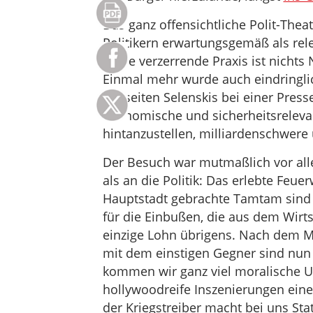
Das ganz offensichtliche Polit-Thea
Politikern erwartungsgemäß als rele
Diese verzerrende Praxis ist nichts 
Einmal mehr wurde auch eindringlich
vonseiten Selenskis bei einer Press
ökonomische und sicherheitsreleva
hintanzustellen, milliardenschwere 
Der Besuch war mutmaßlich vor all
als an die Politik: Das erlebte Feue
Hauptstadt gebrachte Tamtam sind s
für die Einbußen, die aus dem Wirts
einzige Lohn übrigens. Nach dem Mo
mit dem einstigen Gegner sind nun 
kommen wir ganz viel moralische U
hollywoodreife Inszenierungen eine
der Kriegstreiber macht bei uns Stat