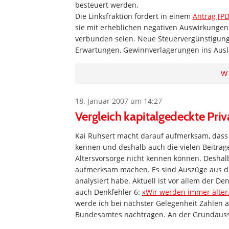
besteuert werden.
Die Linksfraktion fordert in einem
Antrag [PD
sie mit erheblichen negativen Auswirkung
verbunden seien. Neue Steuervergünstigun
Erwartungen, Gewinnverlagerungen ins Auslan
W
18. Januar 2007 um 14:27
Vergleich kapitalgedeckte Pr
Kai Ruhsert macht darauf aufmerksam, dass 
kennen und deshalb auch die vielen Beiträge
Altersvorsorge nicht kennen können. Deshalb 
aufmerksam machen. Es sind Auszüge aus de
analysiert habe. Aktuell ist vor allem der De
auch Denkfehler 6:
»Wir werden immer älter.
werde ich bei nächster Gelegenheit Zahlen 
Bundesamtes nachtragen. An der Grundaussag