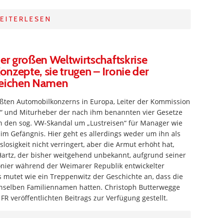
EITERLESEN
der großen Weltwirtschaftskrise
onzepte, sie trugen – Ironie der
leichen Namen
ößten Automobilkonzerns in Europa, Leiter der Kommission
“ und Miturheber der nach ihm benannten vier Gesetze
 in den sog. VW-Skandal um „Lustreisen“ für Manager wie
 im Gefängnis. Hier geht es allerdings weder um ihn als
losigkeit nicht verringert, aber die Armut erhöht hat,
artz, der bisher weitgehend unbekannt, aufgrund seiner
Pionier während der Weimarer Republik entwickelter
s mutet wie ein Treppenwitz der Geschichte an, dass die
enselben Familiennamen hatten. Christoph Butterwegge
FR veröffentlichten Beitrags zur Verfügung gestellt.