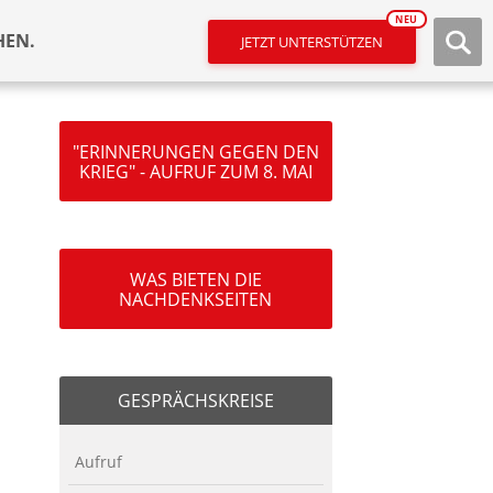
NEU
HEN.
JETZT UNTERSTÜTZEN
"ERINNERUNGEN GEGEN DEN
KRIEG" - AUFRUF ZUM 8. MAI
WAS BIETEN DIE
NACHDENKSEITEN
GESPRÄCHSKREISE
Aufruf