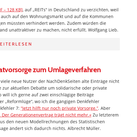
F – 128 KB]
, auf „REITs“ in Deutschland zu verzichten, weil
en auch auf den Wohnungsmarkt und auf die Kommunen
gen müssten verhindert werden. Zudem würden die
d unattraktiver zu machen, nicht erfüllt. Wolfgang Lieb.
EITERLESEN
ivatvorsorge zum Umlageverfahren
viele neue Nutzer der NachDenkSeiten alte Einträge nicht
 zur aktuellen Debatte um solidarische oder private
will ich gerne auf zwei einschlägige Beiträge
r „Reformlüge“, wo ich die gängigen Denkfehler
nkfehler 7:
“Jetzt hilft nur noch private Vorsorge.”
. Aber
 Der Generationenvertrag trägt nicht mehr.«
Zu letzterem
aus den neuen Modellrechnungen des Statistischen
e ändert sich dadurch nichts. Albrecht Müller.