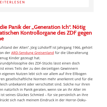
EITERLESEN
die Panik der „Generation Ich“. Nötig
atischen Kontrollorgane des ZDF gegen
ne
fstand der Alten“, Jörg Lühdorff ist Jahrgang 1966, gehört
von der
ARD-Sendung Greisenland
für die Überalterung
genug Kinder gezeugt hat.
 Grundphilosophie des ZDF-Stücks lässt einen doch
ist eines Teils der zu den derzeitigen Gewinnern
 eigenen Nutzen lebt sich vor allem auf ihre Ellbogen
eren gesellschaftliche Normen mehr anerkennt und für die
gleich unbekannt oder verschüttet sind. Solche nur ihren
natürlich in Panik geraten, wenn sie an ihr Alter im
ist seines Glückes Schmied – für sie persönlich an ihre
drückt sich nach meinem Eindruck in der Horror-Doku-