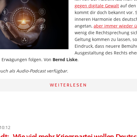
gegen digitale Gewalt
auf den
kommt dir doch bekannt vor. S
inneren Harmonie des deutsc
angetan,
aber immer wieder ü
wenig die Rechtsprechung sic
Geltung kommen zu lassen, so
Eindruck, dass neuere Bemü
Ausgestaltung des Rechts eher
n Erwägungen folgen. Von
Bernd Liske
.
 auch als Audio-Podcast verfügbar.
WEITERLESEN
10:12
dt: „Wie viel mehr Kriegspartei wollen Deuts