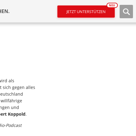
NEU
HEN.
JETZT UNTERSTÜTZEN
ird als
t sich gegen alles
 Deutschland
willfährige
ungen und
ert Koppold
.
dio-Podcast