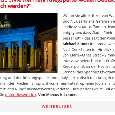
ch werden?“
„Wenn sie alle Kritiker von W
und Nuklearkriegs-Gefahren a
‚Radio Moskau‘ diffamiert, ka
entgegnen, dass ‚Radio Rheinm
besser ist“ – das sagt der Poli
Michael Klundt
im Interview m
NachDenkSeiten im Hinblick a
von Marie-Agnes Strack-Zimm
Interview beleuchtet der Profe
Kinderpolitik an der Hochsch
Stendal das Spannungsverhält
ng und der Rüstungspolitik und analysiert kritisch den Krieg in d
 er an den Medien. Er spricht von einem katastrophalen Journalismu
eit“ den Rundfunkstaatsvertrag verletze. Dies ist der zweite Teil 
 Sie
unter diesem Link
.
Von Marcus Klöckner.
WEITERLESEN