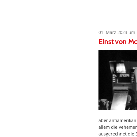
01. März 2023 um 
Einst von Mo
aber antiamerikan
allem die Vehemen
ausgerechnet die S