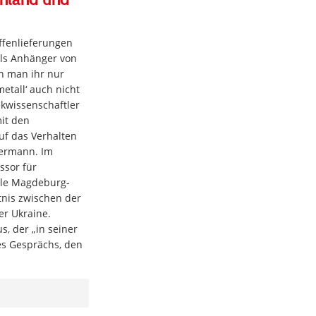
affenlieferungen
ls Anhänger von
nn man ihr nur
etall‘ auch nicht
tikwissenschaftler
it den
uf das Verhalten
ermann. Im
ssor für
ule Magdeburg-
nis zwischen der
er Ukraine.
s, der „in seiner
des Gesprächs, den