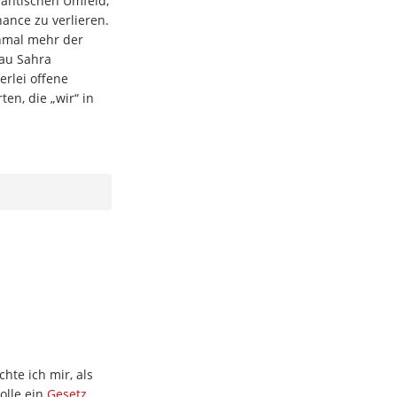
antischen Umfeld,
nance zu verlieren.
inmal mehr der
rau Sahra
rlei offene
en, die „wir“ in
hte ich mir, als
olle ein
Gesetz