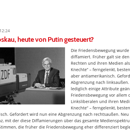
12:24
skau, heute von Putin gesteuert?
Die Friedensbewegung wurde
diffamiert. Früher galt sie den
Rechten und ihren Medien als
Knechte“ – ferngelenkt, bestenf
aber antiamerikanisch. Gefor
Abgrenzung nach linksaußen.
lediglich einige Attribute geän
Friedensbewegung vor allem d
Linksliberalen und ihren Medi
Knechte“ – ferngelenkt, bestenf
isch. Gefordert wird nun eine Abgrenzung nach rechtsaußen. Neu i
z, mit der diese Diffamierungen über das gesamte Medienspektr
timmen, die früher die Friedensbewegung eher differenziert begle