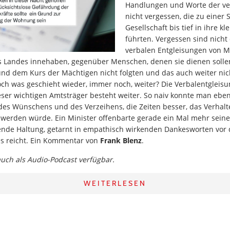
Handlungen und Worte der ve
nicht vergessen, die zu einer 
Gesellschaft bis tief in ihre kl
führten. Vergessen sind nicht
verbalen Entgleisungen von M
s Landes innehaben, gegenüber Menschen, denen sie dienen solle
d dem Kurs der Mächtigen nicht folgten und das auch weiter nic
och was geschieht wieder, immer noch, weiter? Die Verbalentgleisu
er wichtigen Amtsträger besteht weiter. So naiv konnte man eben 
 des Wünschens und des Verzeihens, die Zeiten besser, das Verhal
 werden würde. Ein Minister offenbarte gerade ein Mal mehr seine
de Haltung, getarnt in empathisch wirkenden Dankesworten vor 
es reicht. Ein Kommentar von
Frank Blenz
.
 auch als Audio-Podcast verfügbar.
WEITERLESEN