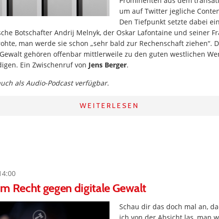
Prominenten aus dem transatl
um auf Twitter jegliche Conte
Den Tiefpunkt setzte dabei e
che Botschafter Andrij Melnyk, der Oskar Lafontaine und seiner F
hte, man werde sie schon „sehr bald zur Rechenschaft ziehen“. De
ewalt gehören offenbar mittlerweile zu den guten westlichen Wert
digen. Ein Zwischenruf von
Jens Berger
.
 auch als Audio-Podcast verfügbar.
WEITERLESEN
14:00
m Recht gegen digitale Gewalt
Schau dir das doch mal an, dac
ich von der Absicht las, man w