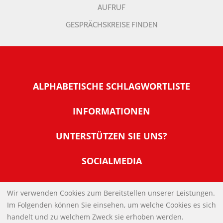
AUFRUF
GESPRÄCHSKREISE FINDEN
ALPHABETISCHE SCHLAGWORTLISTE
INFORMATIONEN
Warum NachDenkSeiten
UNTERSTÜTZEN SIE UNS?
Wer steckt dahinter
Der Förderverein: IQM
SOCIALMEDIA
Tipps zur Nutzung der NachDenkSeiten
Allgemeine Spendeninformationen
Banner und E-Mail-Signaturen
IMPRESSUM
Werden Sie Fördermitglied
Wir verwenden Cookies zum Bereitstellen unserer Leistungen.
Links
Im Folgenden können Sie einsehen, um welche Cookies es sich
Spenden Sie Online
DATENSCHUTZERKLÄRUNG
Kontakt
handelt und zu welchem Zweck sie erhoben werden.