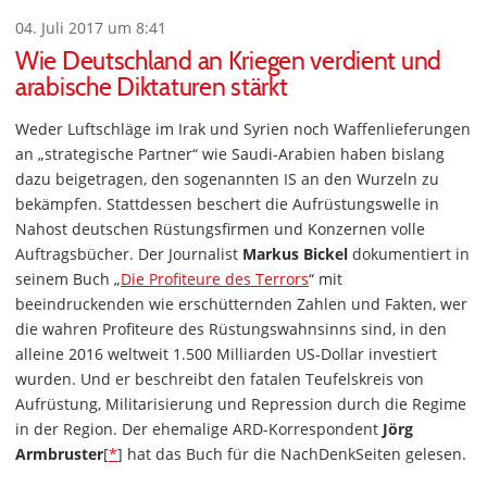
04. Juli 2017 um 8:41
Wie Deutschland an Kriegen verdient und
arabische Diktaturen stärkt
Weder Luftschläge im Irak und Syrien noch Waffenlieferungen
an „strategische Partner“ wie Saudi-Arabien haben bislang
dazu beigetragen, den sogenannten IS an den Wurzeln zu
bekämpfen. Stattdessen beschert die Aufrüstungswelle in
Nahost deutschen Rüstungsfirmen und Konzernen volle
Auftragsbücher. Der Journalist
Markus Bickel
dokumentiert in
seinem Buch „
Die Profiteure des Terrors
“ mit
beeindruckenden wie erschütternden Zahlen und Fakten, wer
die wahren Profiteure des Rüstungswahnsinns sind, in den
alleine 2016 weltweit 1.500 Milliarden US-Dollar investiert
wurden. Und er beschreibt den fatalen Teufelskreis von
Aufrüstung, Militarisierung und Repression durch die Regime
in der Region. Der ehemalige ARD-Korrespondent
Jörg
Armbruster
[
*
] hat das Buch für die NachDenkSeiten gelesen.