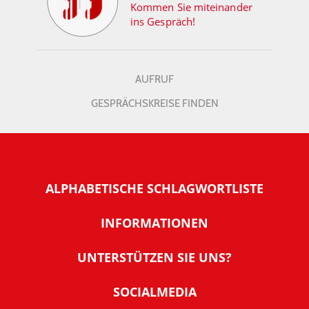
Kommen Sie miteinander
ins Gespräch!
AUFRUF
GESPRÄCHSKREISE FINDEN
ALPHABETISCHE SCHLAGWORTLISTE
INFORMATIONEN
Warum NachDenkSeiten
UNTERSTÜTZEN SIE UNS?
Wer steckt dahinter
Der Förderverein: IQM
SOCIALMEDIA
Tipps zur Nutzung der NachDenkSeiten
Allgemeine Spendeninformationen