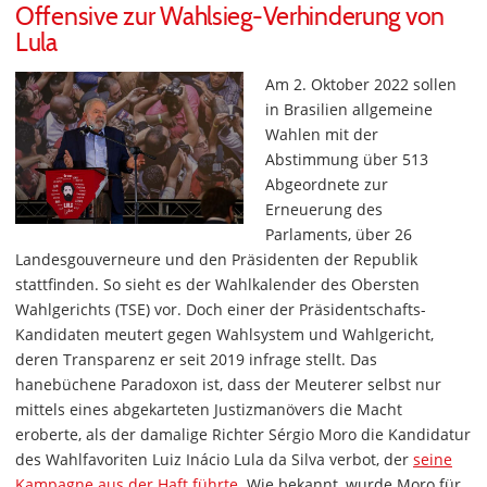
Offensive zur Wahlsieg-Verhinderung von
Lula
Am 2. Oktober 2022 sollen
in Brasilien allgemeine
Wahlen mit der
Abstimmung über 513
Abgeordnete zur
Erneuerung des
Parlaments, über 26
Landesgouverneure und den Präsidenten der Republik
stattfinden. So sieht es der Wahlkalender des Obersten
Wahlgerichts (TSE) vor. Doch einer der Präsidentschafts-
Kandidaten meutert gegen Wahlsystem und Wahlgericht,
deren Transparenz er seit 2019 infrage stellt. Das
hanebüchene Paradoxon ist, dass der Meuterer selbst nur
mittels eines abgekarteten Justizmanövers die Macht
eroberte, als der damalige Richter Sérgio Moro die Kandidatur
des Wahlfavoriten Luiz Inácio Lula da Silva verbot, der
seine
Kampagne aus der Haft führte
. Wie bekannt, wurde Moro für