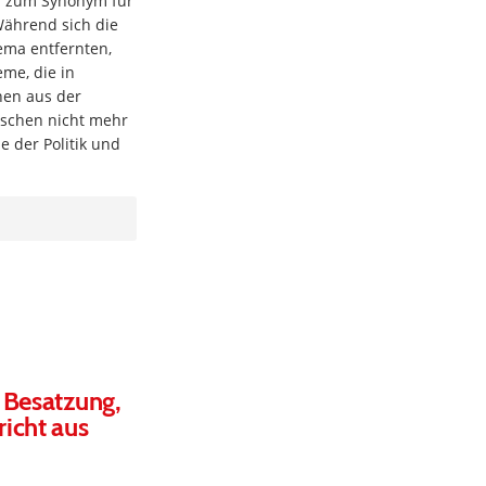
“ zum Synonym für
Während sich die
ma entfernten,
eme, die in
hen aus der
ischen nicht mehr
e der Politik und
 Besatzung,
icht aus