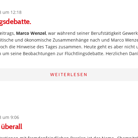
8 um 12:18
ngsdebatte.
eitrags,
Marco Wenzel
, war während seiner Berufstätigkeit Gewerk
olitische und ökonomische Zusammenhänge nach und Marco Wenzel 
woch die Hinweise des Tages zusammen. Heute geht es aber nicht 
n um seine Beobachtungen zur Flüchtlingsdebatte. Herzlichen Dank
WEITERLESEN
8 um 9:06
 überall