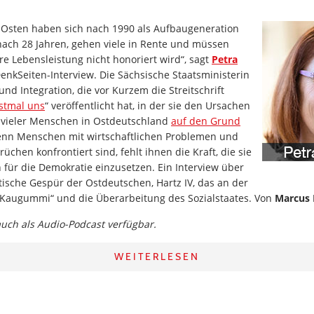
Osten haben sich nach 1990 als Aufbaugeneration
 nach 28 Jahren, gehen viele in Rente und müssen
hre Lebensleistung nicht honoriert wird“, sagt
Petra
nkSeiten-Interview. Die Sächsische Staatsministerin
und Integration, die vor Kurzem die Streitschrift
rstmal uns
“ veröffentlicht hat, in der sie den Ursachen
n vieler Menschen in Ostdeutschland
auf den Grund
: Wenn Menschen mit wirtschaftlichen Problemen und
chen konfrontiert sind, fehlt ihnen die Kraft, die sie
 für die Demokratie einzusetzen. Ein Interview über
itische Gespür der Ostdeutschen, Hartz IV, das an der
n Kaugummi“ und die Überarbeitung des Sozialstaates. Von
Marcus 
 auch als Audio-Podcast verfügbar.
WEITERLESEN