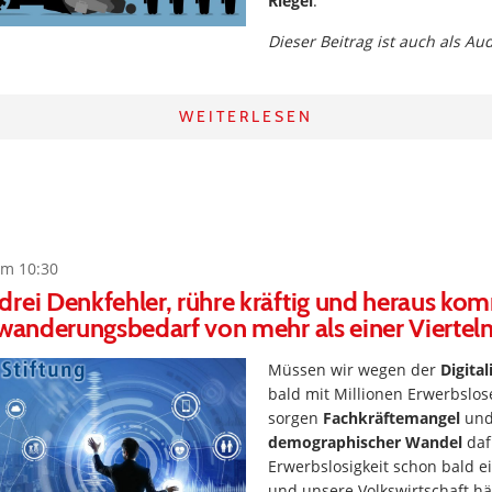
Riegel
.
Dieser Beitrag ist auch als Au
WEITERLESEN
um 10:30
rei Denkfehler, rühre kräftig und heraus kom
uwanderungsbedarf von mehr als einer Viertelm
Müssen wir wegen der
Digital
bald mit Millionen Erwerbslo
sorgen
Fachkräftemangel
un
demographischer Wandel
daf
Erwerbslosigkeit schon bald e
und unsere Volkswirtschaft h