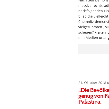
Nach den Demonstr
massive rechtsrad
nachfolgenden Dis
blieb die vielleich
Chemnitz demonstr
vielgerühmten „Mit
scheuen? Fragen, d
den Medien unang
21. Oktober 2018 
„Die Bevölke
genug von Fa
Palästina.