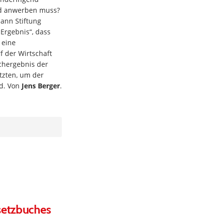
nd anwerben muss?
mann Stiftung
rgebnis“, dass
 eine
f der Wirtschaft
schergebnis der
tzten, um der
nd. Von
Jens Berger
.
setzbuches