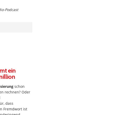
dio-Podcast
mt ein
illion
isierung
schon
sen rechnen? Oder
d
ür, dass
in Fremdwort ist
änderingend