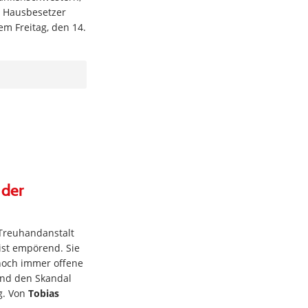
d Hausbesetzer
sem Freitag, den 14.
 der
 Treuhandanstalt
ist empörend. Sie
 noch immer offene
nd den Skandal
g. Von
Tobias