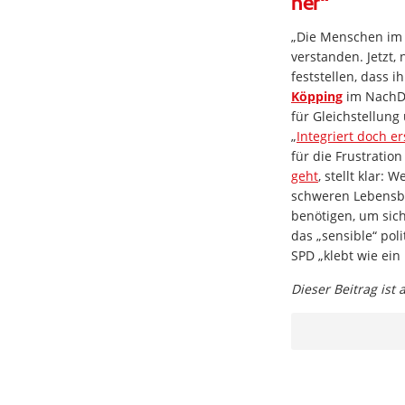
her“
„Die Menschen im 
verstanden. Jetzt,
feststellen, dass i
Köpping
im NachDe
für Gleichstellung 
„
Integriert doch e
für die Frustratio
geht
, stellt klar
schweren Lebensbrü
benötigen, um sich
das „sensible“ pol
SPD „klebt wie ei
Dieser Beitrag ist