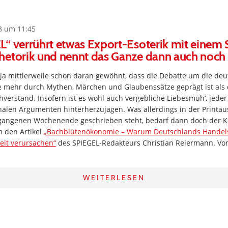
8 um 11:45
“ verrührt etwas Export-Esoterik mit einem 
hetorik und nennt das Ganze dann auch noch
 ja mittlerweile schon daran gewöhnt, dass die Debatte um die de
 mehr durch Mythen, Märchen und Glaubenssätze geprägt ist als
verstand. Insofern ist es wohl auch vergebliche Liebesmüh’, jed
nalen Argumenten hinterherzujagen. Was allerdings in der Printa
rgangenen Wochenende geschrieben steht, bedarf dann doch der 
m den Artikel
„Bachblütenökonomie – Warum Deutschlands Handel
keit verursachen“
des SPIEGEL-Redakteurs Christian Reiermann. V
WEITERLESEN