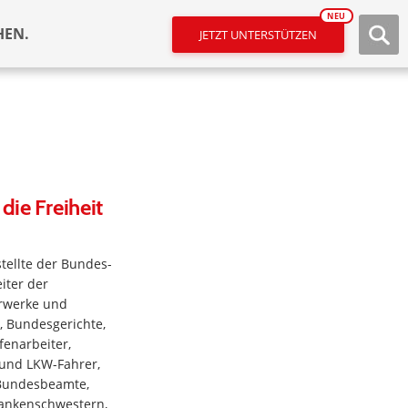
NEU
HEN.
JETZT UNTERSTÜTZEN
die Freiheit
stellte der Bundes-
iter der
rwerke und
, Bundesgerichte,
fenarbeiter,
 und LKW-Fahrer,
Bundesbeamte,
Krankenschwestern,