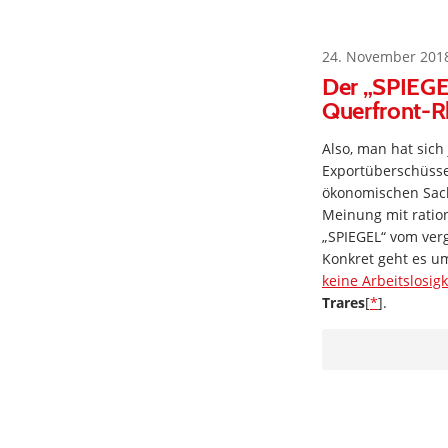
24. November 201
Der „SPIEGEL
Querfront-R
Also, man hat sich
Exportüberschüsse
ökonomischen Sach
Meinung mit ratio
„SPIEGEL“ vom ve
Konkret geht es u
keine Arbeitslosig
Trares
[
*
].