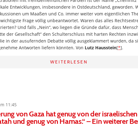
ationen mit fremdenfeindlichen Parolen ist der Name „Chemnitz
ikale Entwicklungen, insbesondere in Ostdeutschland, geworden. 
kussionen um Maaßen und Co. immer weiter vom eigentlichen The
t wichtigste Frage völlig unbeantwortet. Waren das alles Rechtsextr
ierten? Und falls „Nein“, wo liegen die Gründe dafür, dass Mensc
te der Gesellschaft“ den Schulterschluss mit harten Rechten inzw
ie in der ausufernden Debatte völlig ausgeklammert wurden, da si
enehme Antworten liefern könnten. Von
Lutz Hausstein
[
*
].
WEITERLESEN
um 11:45
rung von Gaza hat genug von der israelischen
tah und genug von Hamas.“ – Ein weiterer Ber