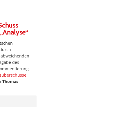
Schuss
 „Analyse“
utschen
 durch
er abweichenden
usgabe des
Kommentierung.
süberschüsse
on
Thomas