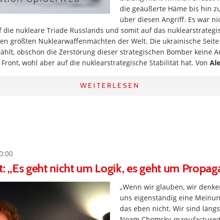
die geäußerte Häme bis hin zu
über diesen Angriff. Es war ni
uf die nukleare Triade Russlands und somit auf das nuklearstrateg
en größten Nuklearwaffenmächten der Welt. Die ukrainische Seite
wählt, obschon die Zerstörung dieser strategischen Bomber keine 
Front, wohl aber auf die nuklearstrategische Stabilität hat. Von
Al
WEITERLESEN
0:00
t: „Es geht nicht um Logik, es geht um Propa
„Wenn wir glauben, wir denken
uns eigenständig eine Meinun
das eben nicht. Wir sind läng
Noam Chomsky
manufactured