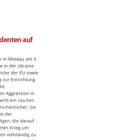
identen auf
en in Moskau am 9.
w in der Ukraine
ster der EU sowie
g zur Einrichtung
die
en Aggression in
macht ein rasches
scheinlicher. Sie
ie der
ligen, die darauf
erten Krieg um
en vollständig zu