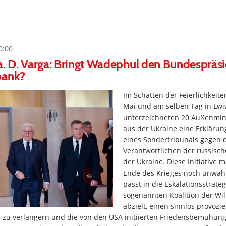
0:00
a. D. Varga: Bringt Wadephul den Bundespräs
bank?
Im Schatten der Feierlichkeit
Mai und am selben Tag in Lwi
unterzeichneten 20 Außenmini
aus der Ukraine eine Erklärun
eines Sondertribunals gegen 
Verantwortlichen der russisch
der Ukraine. Diese Initiative 
Ende des Krieges noch unwahr
passt in die Eskalationsstrateg
sogenannten Koalition der Wil
abzielt, einen sinnlos provozi
e zu verlängern und die von den USA initiierten Friedensbemühung