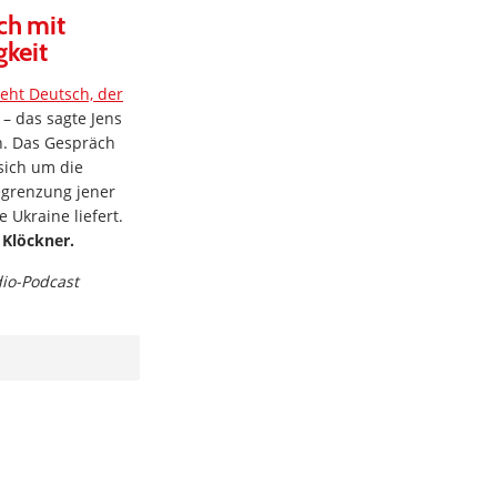
ch mit
gkeit
teht Deutsch, der
– das sagte Jens
. Das Gespräch
sich um die
grenzung jener
 Ukraine liefert.
 Klöckner.
dio-Podcast