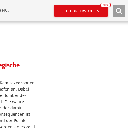
NEU
HEN.
JETZT UNTERSTÜTZEN
egische
he Kamikazedrohnen
häfen an. Dabei
he Bomber des
t. Die wahre
d der damit
onsequenzen ist
d der Politik
worden – dies zeigt