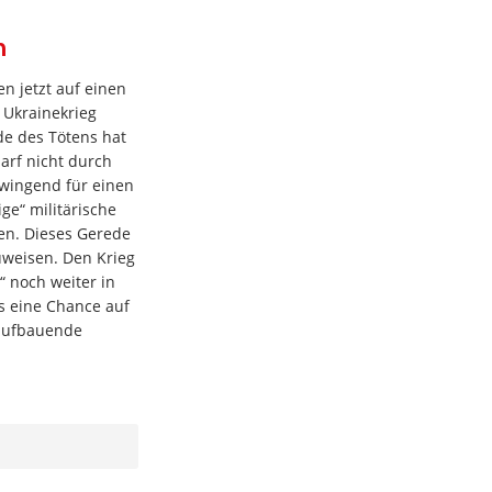
n
en jetzt auf einen
 Ukrainekrieg
e des Tötens hat
darf nicht durch
zwingend für einen
ge“ militärische
n. Dieses Gerede
uweisen. Den Krieg
“ noch weiter in
s eine Chance auf
aufbauende