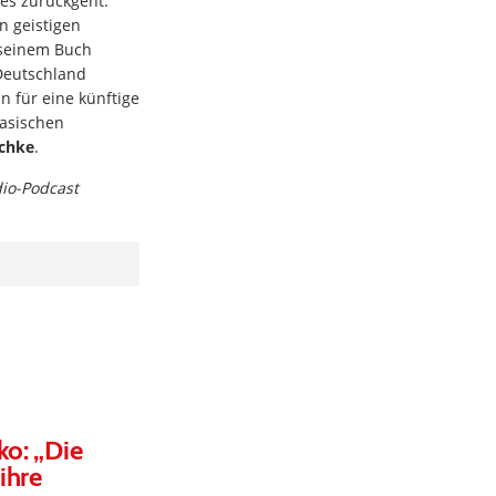
es zurückgeht.
n geistigen
seinem Buch
Deutschland
n für eine künftige
asischen
chke
.
dio-Podcast
ko: „Die
ihre