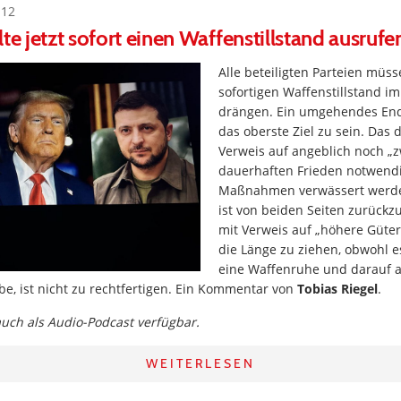
:12
te jetzt sofort einen Waffenstillstand ausrufe
Alle beteiligten Parteien müss
sofortigen Waffenstillstand im
drängen. Ein umgehendes End
das oberste Ziel zu sein. Das 
Verweis auf angeblich noch „
dauerhaften Frieden notwendi
Maßnahmen verwässert werde
ist von beiden Seiten zurückz
mit Verweis auf „höhere Güter
die Länge zu ziehen, obwohl e
eine Waffenruhe und darauf 
e, ist nicht zu rechtfertigen. Ein Kommentar von
Tobias Riegel
.
 auch als Audio-Podcast verfügbar.
WEITERLESEN