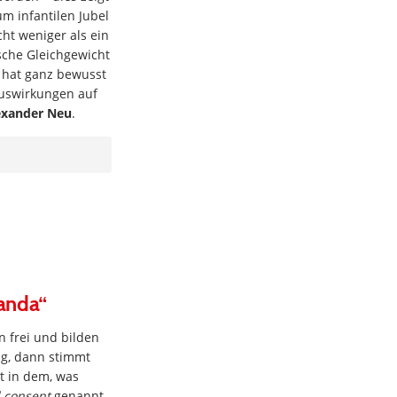
m infantilen Jubel
cht weniger als ein
ische Gleichgewicht
 hat ganz bewusst
Auswirkungen auf
exander Neu
.
ganda“
 frei und bilden
g, dann stimmt
st in dem, was
 consent
genannt