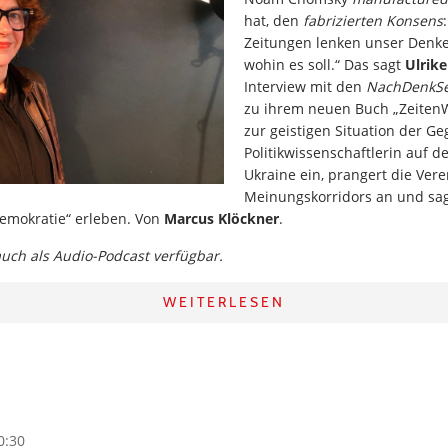
hat, den
fabrizierten Konsens
Zeitungen lenken unser Denke
wohin es soll.“ Das sagt
Ulrik
Interview mit den
NachDenkSe
zu ihrem neuen Buch „Zeiten
zur geistigen Situation der Ge
Politikwissenschaftlerin auf d
Ukraine ein, prangert die Ver
Meinungskorridors an und sagt
emokratie“ erleben. Von
Marcus Klöckner
.
 auch als Audio-Podcast verfügbar.
WEITERLESEN
0:30