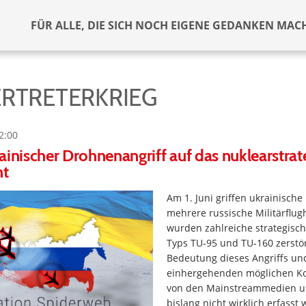
FÜR ALLE, DIE SICH NOCH EIGENE GEDANKEN MAC
ERTRETERKRIEG
2:00
ainischer Drohnenangriff auf das nuklearstrat
ht
Am 1. Juni griffen ukrainisc
mehrere russische Militärflug
wurden zahlreiche strategisc
Typs TU-95 und TU-160 zerstör
Bedeutung dieses Angriffs un
einhergehenden möglichen K
von den Mainstreammedien un
bislang nicht wirklich erfasst 