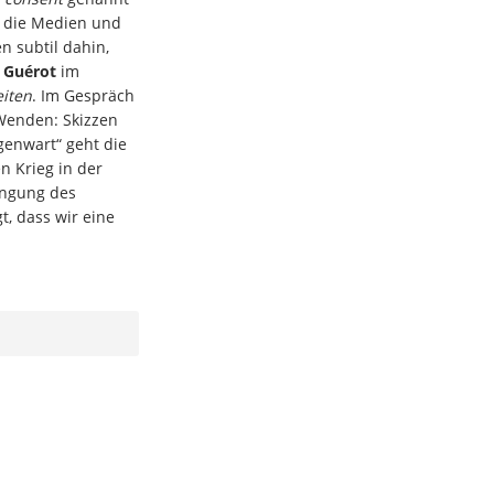
: die Medien und
n subtil dahin,
e Guérot
im
iten
. Im Gespräch
Wenden: Skizzen
genwart“ geht die
en Krieg in der
engung des
, dass wir eine