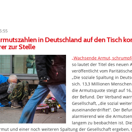
5:55
Armutszahlen in Deutschland auf den Tisch k
rer zur Stelle
„Wachsende Armut, schrumpfe
so lautet der Titel des neuen 
veröffentlicht vom Paritätisc
„Die soziale Spaltung in Deut
sich. 13,3 Millionen Menschen
die Armutsquote steigt auf 16,
der Befund. Der Verband warn
Gesellschaft, „die sozial weiter
auseinanderdriftet“. Der Befun
alarmierend wie die Armutsent
langem zu beobachten ist. Die
rmut und einer noch weiteren Spaltung der Gesellschaft ergeben, 