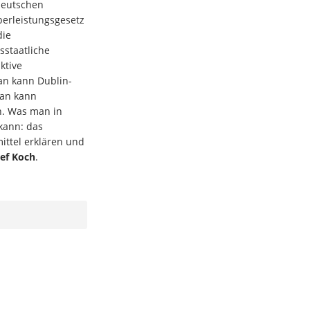
deutschen
erleistungsgesetz
die
sstaatliche
ktive
Man kann Dublin-
Man kann
. Was man in
kann: das
ttel erklären und
lef Koch
.