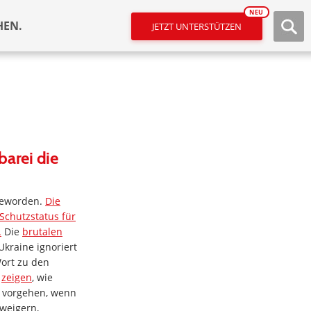
NEU
HEN.
JETZT UNTERSTÜTZEN
barei die
geworden.
Die
Schutzstatus für
.
Die
brutalen
Ukraine ignoriert
Wort zu den
e
zeigen
, wie
vorgehen, wenn
 weigern,