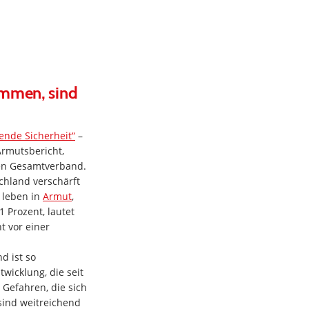
ommen, sind
nde Sicherheit“
–
Armutsbericht,
hen Gesamtverband.
schland verschärft
 leben in
Armut
,
1 Prozent, lautet
t vor einer
d ist so
wicklung, die seit
 Gefahren, die sich
sind weitreichend