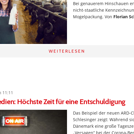
Bei genauerem Hinschauen en
nicht-staatliche Kennzeichnun
Mogelpackung. Von
Florian S
WEITERLESEN
m 11:11
ien: Höchste Zeit für eine Entschuldigung
Das Beispiel der neuen ARD-Ch
Schlesinger zeigt: Während si
Dänemark eine große Tageszei
„Versagen“ bei der Corona-Ber