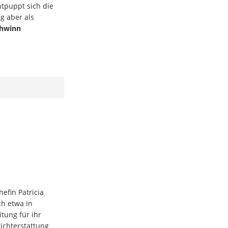
tpuppt sich die
g aber als
chwinn
efin Patricia
ch etwa in
tung für ihr
ichterstattung