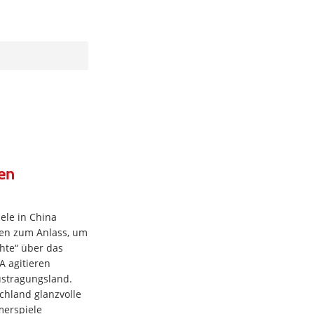
en
ele in China
en zum Anlass, um
hte“ über das
A agitieren
stragungsland.
chland glanzvolle
erspiele