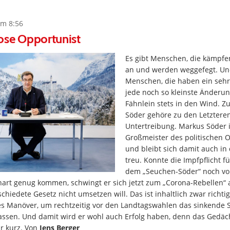
um 8:56
ose Opportunist
Es gibt Menschen, die kämpf
an und werden weggefegt. Und
Menschen, die haben ein sehr
jede noch so kleinste Änderu
Fähnlein stets in den Wind. Z
Söder gehöre zu den Letzteren
Untertreibung. Markus Söder i
Großmeister des politischen
und bleibt sich damit auch in
treu. Konnte die Impfpflicht f
dem „Seuchen-Söder“ noch vo
hart genug kommen, schwingt er sich jetzt zum „Corona-Rebellen“ a
chiedete Gesetz nicht umsetzen will. Das ist inhaltlich zwar richtig
es Manöver, um rechtzeitig vor den Landtagswahlen das sinkende S
lassen. Und damit wird er wohl auch Erfolg haben, denn das Gedäc
hr kurz. Von
Jens Berger