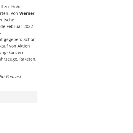
ll zu. Hohe
orten. Von
Werner
eutsche
nde Februar 2022
-
t gegeben: Schon
auf von Aktien
ungskonzern
ahrzeuge, Raketen,
dio-Podcast