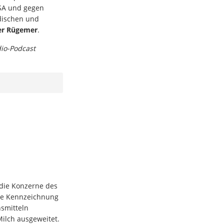
USA und gegen
üdischen und
r Rügemer
.
dio-Podcast
 die Konzerne des
hre Kennzeichnung
smitteln
Milch ausgeweitet.