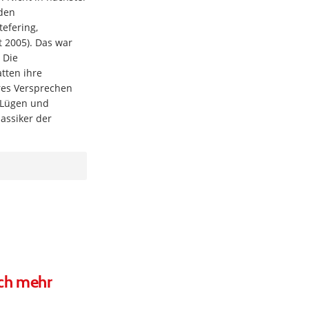
nden
tefering,
t 2005). Das war
 Die
tten ihre
res Versprechen
 „Lügen und
lassiker der
och mehr