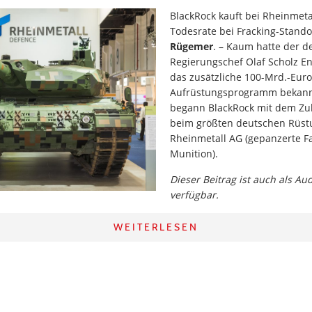
BlackRock kauft bei Rheinmeta
Todesrate bei Fracking-Stand
Rügemer
. – Kaum hatte der d
Regierungschef Olaf Scholz E
das zusätzliche 100-Mrd.-Euro
Aufrüstungsprogramm bekann
begann BlackRock mit dem Zuk
beim größten deutschen Rüst
Rheinmetall AG (gepanzerte F
Munition).
Dieser Beitrag ist auch als Au
verfügbar.
WEITERLESEN