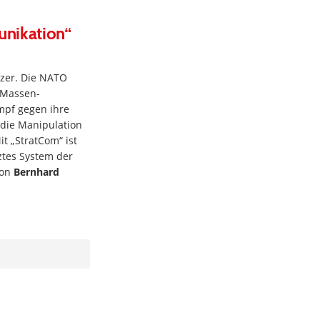
unikation“
nzer. Die NATO
 Massen-
mpf gegen ihre
r die Manipulation
t „StratCom“ ist
ztes System der
Von
Bernhard