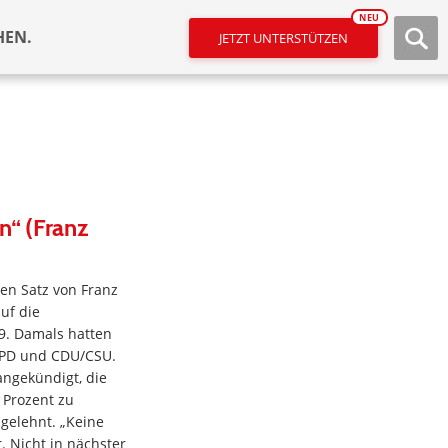
NEU
HEN.
JETZT UNTERSTÜTZEN
n“ (Franz
sen Satz von Franz
uf die
9. Damals hatten
 SPD und CDU/CSU.
ngekündigt, die
 Prozent zu
gelehnt. „Keine
 Nicht in nächster