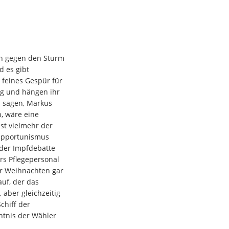
en gegen den Sturm
 es gibt
 feines Gespür für
ng und hängen ihr
u sagen, Markus
, wäre eine
st vielmehr der
 Opportunismus
 der Impfdebatte
ürs Pflegepersonal
r Weihnachten gar
uf, der das
, aber gleichzeitig
chiff der
htnis der Wähler