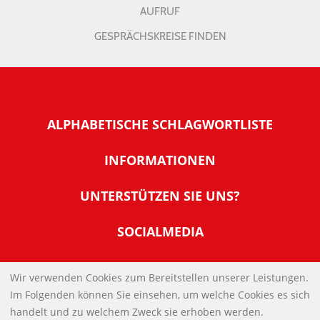
AUFRUF
GESPRÄCHSKREISE FINDEN
ALPHABETISCHE SCHLAGWORTLISTE
INFORMATIONEN
Warum NachDenkSeiten
UNTERSTÜTZEN SIE UNS?
Wer steckt dahinter
Der Förderverein: IQM
SOCIALMEDIA
Tipps zur Nutzung der NachDenkSeiten
Allgemeine Spendeninformationen
Banner und E-Mail-Signaturen
IMPRESSUM
Werden Sie Fördermitglied
Wir verwenden Cookies zum Bereitstellen unserer Leistungen.
Links
Im Folgenden können Sie einsehen, um welche Cookies es sich
Spenden Sie Online
DATENSCHUTZERKLÄRUNG
Kontakt
handelt und zu welchem Zweck sie erhoben werden.