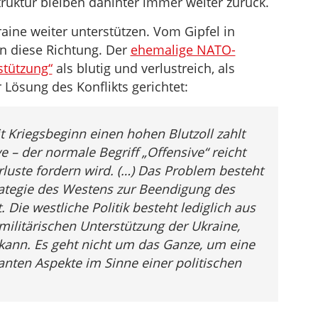
truktur bleiben dahinter immer weiter zurück.
zu
regeln.
ine weiter unterstützen. Vom Gipfel in
 in diese Richtung. Der
ehemalige NATO-
rstützung“
als blutig und verlustreich, als
 Lösung des Konflikts gerichtet:
it Kriegsbeginn einen hohen Blutzoll zahlt
 – der normale Begriff „Offensive“ reicht
rluste fordern wird. (…) Das Problem besteht
trategie des Westens zur Beendigung des
. Die westliche Politik besteht lediglich aus
 militärischen Unterstützung der Ukraine,
 kann. Es geht nicht um das Ganze, um eine
vanten Aspekte im Sinne einer politischen