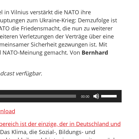
 in Vilnius verstärkt die NATO ihre
hauptungen zum Ukraine-Krieg: Demzufolge ist
NATO die Friedensmacht, die nun zu weiterer
iteren Verletzungen der Verträge über eine
meinsamer Sicherheit gezwungen ist. Mit
rd NATO-Meinung gemacht. Von
Bernhard
odcast verfügbar.
Pfeiltasten
00:00
Hoch/Runter
benutzen,
nload
um
bereich ist der einzige, der in Deutschland und
die
 Das Klima, die Sozial-, Bildungs- und
Lautstärke