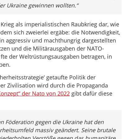
der Ukraine gewinnen wollten.“
rieg als imperialistischen Raubkrieg dar, wie
s dem sich zweierlei ergäbe: die Notwendigkeit,
in aggressiv und machthungrig dargestellten
zen und die Militärausgaben der NATO-
älfte der Weltrüstungsausgaben betragen, in
ben.
erheitsstrategie‘ getaufte Politik der
r Zivilisation wird durch die Propaganda
Konzept“ der Nato von 2022
gibt dafür diese
en Föderation gegen die Ukraine hat den
erheitsumfeld massiv geändert. Seine brutale
 wiederholten Verstöße gegen das humanitäre