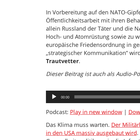
In Vorbereitung auf den NATO-Gipfel
Öffentlichkeitsarbeit mit ihren Be
allein Russland der Täter und die 
Hoch- und Atomrüstung sowie zu we
europäische Friedensordnung in ge
„strategischer Kommunikation“ wi
Trautvetter
.
Dieser Beitrag ist auch als Audio-P
Audio-
00:00
Player
Podcast:
Play in new window
|
Dow
Das Klima muss warten.
Der Militär
in den USA massiv ausgebaut wird
.