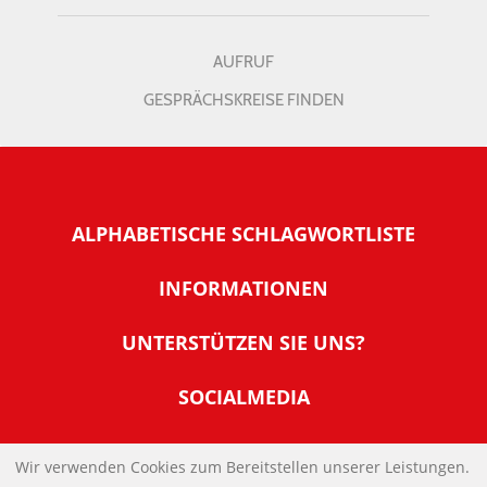
AUFRUF
GESPRÄCHSKREISE FINDEN
ALPHABETISCHE SCHLAGWORTLISTE
INFORMATIONEN
Warum NachDenkSeiten
UNTERSTÜTZEN SIE UNS?
Wer steckt dahinter
Der Förderverein: IQM
SOCIALMEDIA
Tipps zur Nutzung der NachDenkSeiten
Allgemeine Spendeninformationen
Banner und E-Mail-Signaturen
IMPRESSUM
Werden Sie Fördermitglied
Wir verwenden Cookies zum Bereitstellen unserer Leistungen.
Links