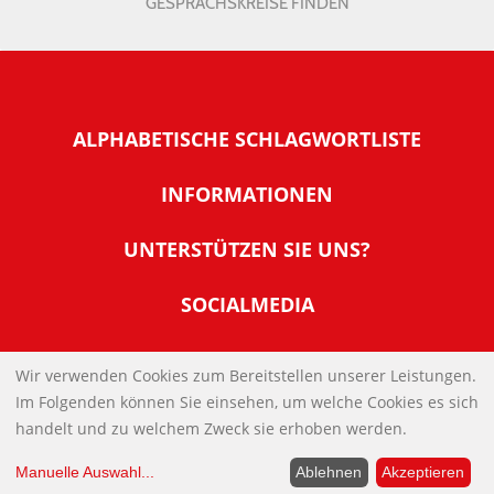
GESPRÄCHSKREISE FINDEN
ALPHABETISCHE SCHLAGWORTLISTE
INFORMATIONEN
Warum NachDenkSeiten
UNTERSTÜTZEN SIE UNS?
Wer steckt dahinter
Der Förderverein: IQM
SOCIALMEDIA
Tipps zur Nutzung der NachDenkSeiten
Allgemeine Spendeninformationen
Banner und E-Mail-Signaturen
IMPRESSUM
Werden Sie Fördermitglied
Wir verwenden Cookies zum Bereitstellen unserer Leistungen.
Links
Im Folgenden können Sie einsehen, um welche Cookies es sich
Spenden Sie Online
DATENSCHUTZERKLÄRUNG
Kontakt
handelt und zu welchem Zweck sie erhoben werden.
Impressum
Manuelle Auswahl
...
Ablehnen
Akzeptieren