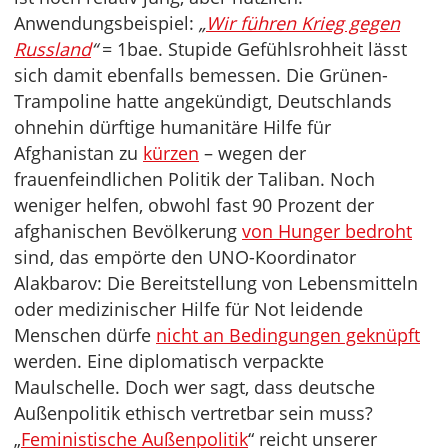
Anwendungsbeispiel:
„
Wir führen Krieg gegen
Russland
“
= 1bae. Stupide Gefühlsrohheit lässt
sich damit ebenfalls bemessen. Die Grünen-
Trampoline hatte angekündigt, Deutschlands
ohnehin dürftige humanitäre Hilfe für
Afghanistan zu
kürzen
– wegen der
frauenfeindlichen Politik der Taliban. Noch
weniger helfen, obwohl fast 90 Prozent der
afghanischen Bevölkerung
von Hunger bedroht
sind, das empörte den UNO-Koordinator
Alakbarov: Die Bereitstellung von Lebensmitteln
oder medizinischer Hilfe für Not leidende
Menschen dürfe
nicht an Bedingungen geknüpft
werden. Eine diplomatisch verpackte
Maulschelle. Doch wer sagt, dass deutsche
Außenpolitik ethisch vertretbar sein muss?
„
F
eministische Außenpolitik
“ reicht unserer