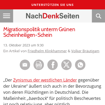
UNTERSTÜTZEN SIE UNS
Migrationspolitik unterm Grünen
Scheinheiligen-Schein
13. Oktober 2023 um 9:30
Ein Artikel von
Friedhelm Klinkhammer
&
Volker Bräutigam
„Der
Zynismus der westlichen Länder
gegenüber
der Ukraine“ äußert sich auch in der Bevorzugung
von deren Flüchtlingen in Deutschland. Die
Maßeinheit „
baerbock
“ für politisch Bescheuertes
ist noch relativ jung, aber nützlich.