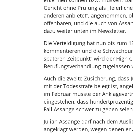
erkennen können bzw. müssen. Da
Gericht ohne Prüfung als „feierliche
anderen anbietet“, angenommen, obw
offenbaren, und die auch von Assa
dazu weiter unten im Newsletter.
Die Verteidigung hat nun bis zum 13
kommentieren und die Schwachpunk
späteren Zeitpunkt“ wird der High 
Berufungsverhandlung zugelassen w
Auch die zweite Zusicherung, dass J
mit der Todesstrafe belegt ist, ange
im Februar musste der Anklagevert
eingestehen, dass hundertprozentig
Fall Assange schwer zu geben seien
Julian Assange darf nach dem Aus
angeklagt werden, wegen denen er a