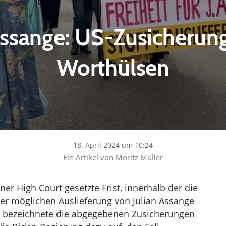
Assange: US-Zusicherun
Worthülsen
18. April 2024 um 10:24
Ein Artikel von
Moritz Müller
r High Court gesetzte Frist, innerhalb der die
er möglichen Auslieferung von Julian Assange
la bezeichnete die abgegebenen Zusicherungen