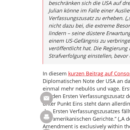
beschränken sich die USA auf dre
Julian könne im Falle einer Ausl
Verfassungszusatz zu erheben. („s
nicht dazu bei, die extreme Besor
lindern – seine düstere Erwartung
einem US-Gefängnis zu verbringen
veröffentlicht hat. Die Regierung
Strafverfolgung einstellen, bevor e
In diesem
kurzen Beitrag auf Cons
Diplomatischen Note der USA an das b
einmal mehr nebulös und vage. Erst
auf den Ersten Verfassungszusatz de
unter Punkt Eins steht dann allerd
des Ersten Verfassungszusatzes fäll
der amerikanischen Gerichte.“ („A dec
Amendment is exclusively within the 