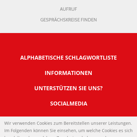
AUFRUF
GESPRÄCHSKREISE FINDEN
ALPHABETISCHE SCHLAGWORTLISTE
INFORMATIONEN
Warum NachDenkSeiten
UNTERSTÜTZEN SIE UNS?
Wer steckt dahinter
Der Förderverein: IQM
SOCIALMEDIA
Tipps zur Nutzung der NachDenkSeiten
Allgemeine Spendeninformationen
Banner und E-Mail-Signaturen
IMPRESSUM
Werden Sie Fördermitglied
Wir verwenden Cookies zum Bereitstellen unserer Leistungen.
Links
Im Folgenden können Sie einsehen, um welche Cookies es sich
Spenden Sie Online
DATENSCHUTZERKLÄRUNG