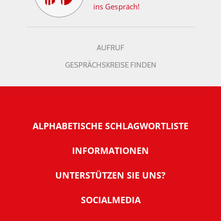
ins Gespräch!
AUFRUF
GESPRÄCHSKREISE FINDEN
ALPHABETISCHE SCHLAGWORTLISTE
INFORMATIONEN
Warum NachDenkSeiten
UNTERSTÜTZEN SIE UNS?
Wer steckt dahinter
Der Förderverein: IQM
SOCIALMEDIA
Tipps zur Nutzung der NachDenkSeiten
Allgemeine Spendeninformationen
Banner und E-Mail-Signaturen