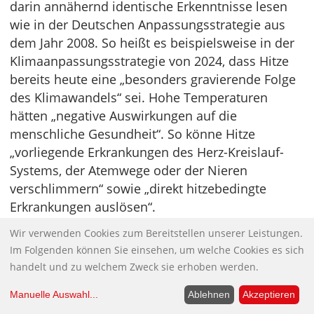
darin annähernd identische Erkenntnisse lesen
wie in der Deutschen Anpassungsstrategie aus
dem Jahr 2008. So heißt es beispielsweise in der
Klimaanpassungsstrategie von 2024, dass Hitze
bereits heute eine „besonders gravierende Folge
des Klimawandels“ sei. Hohe Temperaturen
hätten „negative Auswirkungen auf die
menschliche Gesundheit“. So könne Hitze
„vorliegende Erkrankungen des Herz-Kreislauf-
Systems, der Atemwege oder der Nieren
verschlimmern“ sowie „direkt hitzebedingte
Erkrankungen auslösen“.
Wir verwenden Cookies zum Bereitstellen unserer Leistungen.
Fazit
Im Folgenden können Sie einsehen, um welche Cookies es sich
Die Bundesregierung gibt Hunderte Milliarden
handelt und zu welchem Zweck sie erhoben werden.
Euro für die Förderung der Energiewende aus.
Manuelle Auswahl
...
Ablehnen
Akzeptieren
Diese Ausgaben werden sich