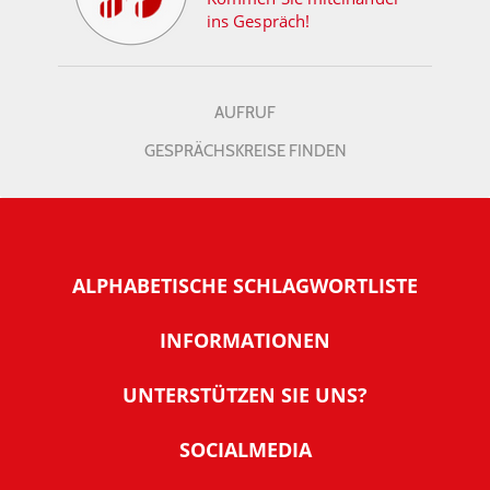
ins Gespräch!
AUFRUF
GESPRÄCHSKREISE FINDEN
ALPHABETISCHE SCHLAGWORTLISTE
INFORMATIONEN
Warum NachDenkSeiten
UNTERSTÜTZEN SIE UNS?
Wer steckt dahinter
Der Förderverein: IQM
SOCIALMEDIA
Tipps zur Nutzung der NachDenkSeiten
Allgemeine Spendeninformationen