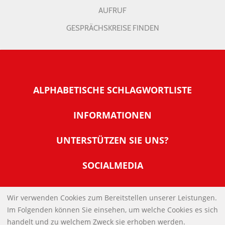
AUFRUF
GESPRÄCHSKREISE FINDEN
ALPHABETISCHE SCHLAGWORTLISTE
INFORMATIONEN
Warum NachDenkSeiten
UNTERSTÜTZEN SIE UNS?
Wer steckt dahinter
Der Förderverein: IQM
SOCIALMEDIA
Tipps zur Nutzung der NachDenkSeiten
Allgemeine Spendeninformationen
Banner und E-Mail-Signaturen
IMPRESSUM
Werden Sie Fördermitglied
Wir verwenden Cookies zum Bereitstellen unserer Leistungen.
Links
Im Folgenden können Sie einsehen, um welche Cookies es sich
Spenden Sie Online
DATENSCHUTZERKLÄRUNG
Kontakt
handelt und zu welchem Zweck sie erhoben werden.