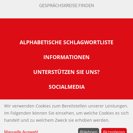
GESPRÄCHSKREISE FINDEN
ALPHABETISCHE SCHLAGWORTLISTE
INFORMATIONEN
Warum NachDenkSeiten
UNTERSTÜTZEN SIE UNS?
Wer steckt dahinter
Der Förderverein: IQM
SOCIALMEDIA
Tipps zur Nutzung der NachDenkSeiten
Allgemeine Spendeninformationen
Banner und E-Mail-Signaturen
IMPRESSUM
Werden Sie Fördermitglied
Wir verwenden Cookies zum Bereitstellen unserer Leistungen.
Links
Im Folgenden können Sie einsehen, um welche Cookies es sich
Spenden Sie Online
DATENSCHUTZERKLÄRUNG
Kontakt
handelt und zu welchem Zweck sie erhoben werden.
Impressum
Manuelle Auswahl
...
Ablehnen
Akzeptieren