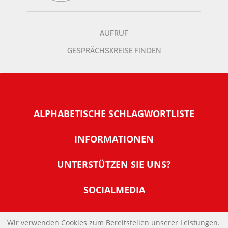
AUFRUF
GESPRÄCHSKREISE FINDEN
ALPHABETISCHE SCHLAGWORTLISTE
INFORMATIONEN
Warum NachDenkSeiten
UNTERSTÜTZEN SIE UNS?
Wer steckt dahinter
Der Förderverein: IQM
SOCIALMEDIA
Tipps zur Nutzung der NachDenkSeiten
Allgemeine Spendeninformationen
Banner und E-Mail-Signaturen
IMPRESSUM
Werden Sie Fördermitglied
Wir verwenden Cookies zum Bereitstellen unserer Leistungen.