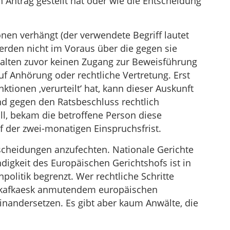
n Antrag gestellt hat oder wie die Entscheidung
nen verhängt (der verwendete Begriff lautet
werden nicht im Voraus über die gegen sie
halten zuvor keinen Zugang zur Beweisführung
f Anhörung oder rechtliche Vertretung. Erst
tionen ‚verurteilt‘ hat, kann dieser Auskunft
nd gegen den Ratsbeschluss rechtlich
l, bekam die betroffene Person diese
f der zwei-monatigen Einspruchsfrist.
tscheidungen anzufechten. Nationale Gerichte
ndigkeit des Europäischen Gerichtshofs ist in
politik begrenzt. Wer rechtliche Schritte
em kafkaesk anmutendem europäischen
einandersetzen. Es gibt aber kaum Anwälte, die