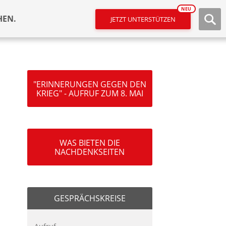
NEU
HEN.
JETZT UNTERSTÜTZEN
"ERINNERUNGEN GEGEN DEN
KRIEG" - AUFRUF ZUM 8. MAI
WAS BIETEN DIE
NACHDENKSEITEN
GESPRÄCHSKREISE