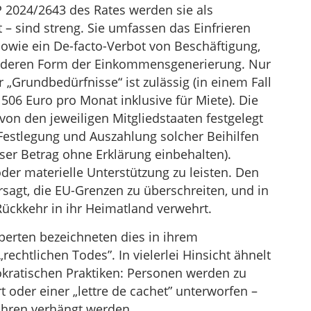
 2024/2643 des Rates werden sie als
– sind streng. Sie umfassen das Einfrieren
owie ein De-facto-Verbot von Beschäftigung,
 anderen Form der Einkommensgenerierung. Nur
 „Grundbedürfnisse“ ist zulässig (in einem Fall
 506 Euro pro Monat inklusive für Miete). Die
von den jeweiligen Mitgliedstaaten festgelegt
Festlegung und Auszahlung solcher Beihilfen
eser Betrag ohne Erklärung einbehalten).
 oder materielle Unterstützung zu leisten. Den
rsagt, die EU-Grenzen zu überschreiten, und in
ückkehr in ihr Heimatland verwehrt.
erten bezeichneten dies in ihrem
echtlichen Todes”. In vielerlei Hinsicht ähnelt
tokratischen Praktiken: Personen werden zu
rt oder einer „lettre de cachet” unterworfen –
fahren verhängt werden.