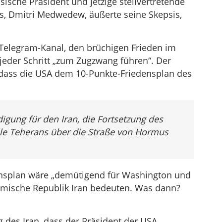
sische Präsident und jetzige stellvertretende
Lautstärke
es, Dmitri Medwedew, äußerte seine Skepsis,
zu
regeln.
elegram-Kanal, den brüchigen Frieden im
 jeder Schritt „zum Zugzwang führen“. Der
er, dass die USA dem 10-Punkte-Friedensplan des
digung für den Iran, die Fortsetzung des
e Teherans über die Straße von Hormus
nsplan wäre „demütigend für Washington und
lamische Republik Iran bedeuten. Was dann?
g des Iran, dass der Präsident der USA