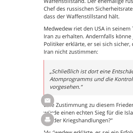
Waffenstillstand. Der ehemalige rus
Chef des russischen Sicherheitsrat
dass der Waffenstillstand hält.
Medwedew riet den USA in seinem T
Iran zu erhalten. Andernfalls könne
Politiker erklärte, er sei sich sich
Iran nicht zustimmen:
„Schließlich ist dort eine Entschä
Atomprogramms und die Kontroll
vorgesehen.“
Eine Zustimmung zu diesem Friede
würde einen echten Sieg für die Is
Wieder Kriegshandlungen?“
Medwedew erklärte, es sei ein Erfol