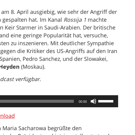
am 8. April ausgiebig, wie sehr der Angriff der
a gespalten hat. Im Kanal
Rossija 1
machte
 Keir Starmer in Saudi-Arabien. Der britische
and eine geringe Popularität hat, versuche,
sten zu inszenieren. Mit deutlicher Sympathie
egen die Kritiker des US-Angriffs auf den Iran
n Spanien, Pedro Sanchez, und der Slowakei,
 Heyden
(Moskau).
odcast verfügbar.
Pfeiltasten
00:00
Hoch/Runter
benutzen,
nload
um
n Maria Sacharowa begrüßte den
die