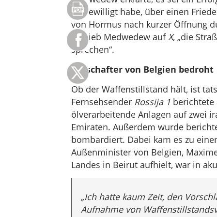
eingewilligt habe, über einen Frie
von Hormus nach kurzer Öffnung du
schrieb Medwedew auf
X
, „die Str
sprechen“.
Botschafter von Belgien bedroht
Ob der Waffenstillstand hält, ist ta
Fernsehsender
Rossija 1
berichtete
ölverarbeitende Anlagen auf zwei ir
Emiraten. Außerdem wurde berichtet
bombardiert. Dabei kam es zu eine
Außenminister von Belgien, Maxime P
Landes in Beirut aufhielt, war in ak
„
Ich hatte kaum Zeit, den Vorschl
Aufnahme von Waffenstillstandsv