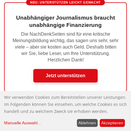
NEU: UNTERSTÜTZEN LEICHT GEMACHT
Unabhängiger Journalismus braucht
unabhängige Finanzierung
Die NachDenkSeiten sind für eine kritische
Meinungsbildung wichtig, das sagen uns sehr, sehr
viele – aber sie kosten auch Geld. Deshalb bitten
wir Sie, liebe Leser, um Ihre Unterstützung.
Herzlichen Dank!
Jetzt unterstützen
Wir verwenden Cookies zum Bereitstellen unserer Leistungen.
Im Folgenden können Sie einsehen, um welche Cookies es sich
China im Visier
Nächster Beitrag:
handelt und zu welchem Zweck sie erhoben werden.
Hinweise der Woche
Vorheriger Beitrag:
Manuelle Auswahl
...
Ablehnen
Akzeptieren