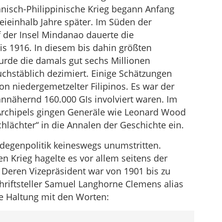
nisch-Philippinische Krieg begann Anfang
reieinhalb Jahre später. Im Süden der
f der Insel Mindanao dauerte die
is 1916. In diesem bis dahin größten
urde die damals gut sechs Millionen
hstäblich dezimiert. Einige Schätzungen
on niedergemetzelter Filipinos. Es war der
 annähernd 160.000 GIs involviert waren. Im
rchipels gingen Generäle wie Leonard Wood
Schlächter“ in die Annalen der Geschichte ein.
degenpolitik keineswegs unumstritten.
en Krieg hagelte es vor allem seitens der
. Deren Vizepräsident war von 1901 bis zu
riftsteller Samuel Langhorne Clemens alias
ne Haltung mit den Worten: