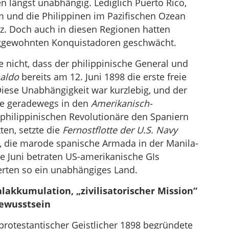
n längst unabhängig. Lediglich Puerto Rico,
 und die Philippinen im Pazifischen Ozean
z. Doch auch in diesen Regionen hatten
ieggewohnten Konquistadoren geschwächt.
e nicht, dass der philippinische General und
naldo
bereits am 12. Juni 1898 die erste freie
Diese Unabhängigkeit war kurzlebig, und der
e geradewegs in den
Amerikanisch-
philippinischen Revolutionäre den Spaniern
ten, setzte die
Fernostflotte der U.S. Navy
, die marode spanische Armada in der Manila-
e Juni betraten US-amerikanische GIs
erten so ein unabhängiges Land.
alakkumulation, „zivilisatorischer Mission“
ewusstsein
protestantischer Geistlicher 1898 begründete