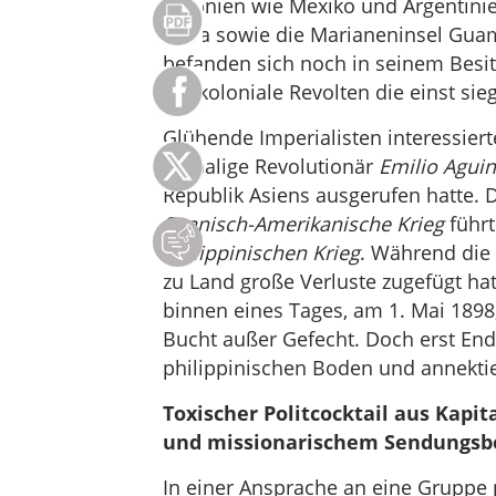
Kolonien wie Mexiko und Argentinie
Kuba sowie die Marianeninsel Guam
befanden sich noch in seinem Besit
antikoloniale Revolten die einst s
Glühende Imperialisten interessiert
damalige Revolutionär
Emilio Agui
Republik Asiens ausgerufen hatte. 
Spanisch-Amerikanische Krieg
führt
Philippinischen Krieg
. Während die 
zu Land große Verluste zugefügt hat
binnen eines Tages, am 1. Mai 1898
Bucht außer Gefecht. Doch erst End
philippinischen Boden und annekti
Toxischer Politcocktail aus Kapit
und missionarischem Sendungsb
In einer Ansprache an eine Gruppe 