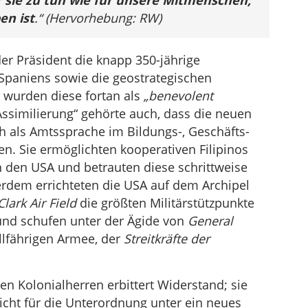
 sie zu tun wie für unsere Mitmenschen,
en ist
.“ (Hervorhebung: RW)
er Präsident die knapp 350-jährige
 Spaniens sowie die geostrategischen
 wurden diese fortan als
„benevolent
similierung“ gehörte auch, dass die neuen
h als Amtssprache im Bildungs-, Geschäfts-
n. Sie ermöglichten kooperativen Filipinos
n den USA und betrauten diese schrittweise
rdem errichteten die USA auf dem Archipel
Clark Air Field
die größten Militärstützpunkte
und schufen unter der Ägide von
General
llfährigen Armee, der
Streitkräfte der
en Kolonialherren erbittert Widerstand; sie
cht für die Unterordnung unter ein neues