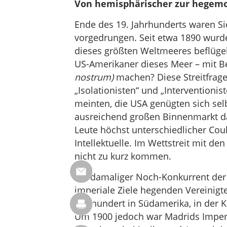
Von hemisphärischer zur hegem
Ende des 19. Jahrhunderts waren Si
vorgedrungen. Seit etwa 1890 wurde
dieses größten Weltmeeres beflügel
US-Amerikaner dieses Meer – mit Be
nostrum)
machen? Diese Streitfrage 
„Isolationisten“ und „Interventionis
meinten, die USA genügten sich selb
ausreichend großen Binnenmarkt da
Leute höchst unterschiedlicher Coule
Intellektuelle. Im Wettstreit mit d
nicht zu kurz kommen.
Ein damaliger Noch-Konkurrent der 
imperiale Ziele hegenden Vereinigte
Jahrhundert in Südamerika, in der Ka
Um 1900 jedoch war Madrids Imperi