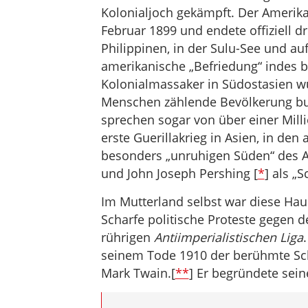
Kolonialjoch gekämpft. Der Amerika
Februar 1899 und endete offiziell d
Philippinen, in der Sulu-See und au
amerikanische „Befriedung“ indes b
Kolonialmassaker in Südostasien w
Menschen zählende Bevölkerung buc
sprechen sogar von über einer Milli
erste Guerillakrieg in Asien, in den
besonders „unruhigen Süden“ des A
und John Joseph Pershing [
*
] als „
Im Mutterland selbst war diese Hau
Scharfe politische Proteste gegen d
rührigen
Antiimperialistischen Liga
seinem Tode 1910 der berühmte Sch
Mark Twain.[
**
] Er begründete sei