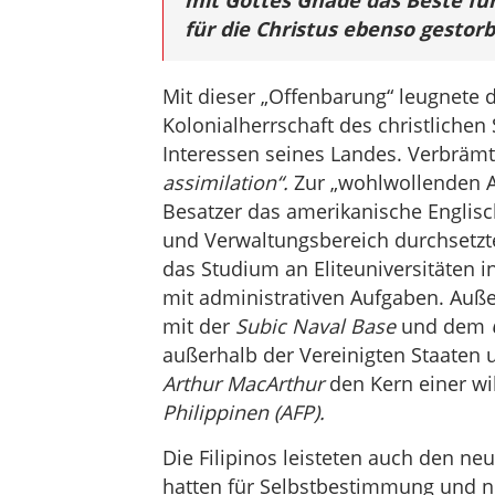
mit Gottes Gnade das Beste für
für die Christus ebenso gestorb
Mit dieser „Offenbarung“ leugnete d
Kolonialherrschaft des christlichen
Interessen seines Landes. Verbrämt
assimilation“.
Zur „wohlwollenden As
Besatzer das amerikanische Englisc
und Verwaltungsbereich durchsetzte
das Studium an Eliteuniversitäten i
mit administrativen Aufgaben. Auße
mit der
Subic Naval Base
und dem
außerhalb der Vereinigten Staaten 
Arthur MacArthur
den Kern einer wi
Philippinen (AFP).
Die Filipinos leisteten auch den neu
hatten für Selbstbestimmung und ni