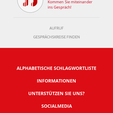
Kommen Sie miteinander
ins Gespräch!
AUFRUF
GESPRÄCHSKREISE FINDEN
ALPHABETISCHE SCHLAGWORTLISTE
INFORMATIONEN
Warum NachDenkSeiten
UNTERSTÜTZEN SIE UNS?
Wer steckt dahinter
Der Förderverein: IQM
SOCIALMEDIA
Tipps zur Nutzung der NachDenkSeiten
Allgemeine Spendeninformationen