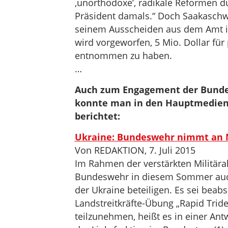
‚unorthodoxe’, radikale Reformen du
Präsident damals.“ Doch Saakaschwil
seinem Ausscheiden aus dem Amt im
wird vorgeworfen, 5 Mio. Dollar für
entnommen zu haben.
…
Auch zum Engagement der Bunde
konnte man in den Hauptmedien 
berichtet:
Ukraine: Bundeswehr nimmt an 
Von REDAKTION, 7. Juli 2015
Im Rahmen der verstärkten Militärak
Bundeswehr in diesem Sommer auch
der Ukraine beteiligen. Es sei beabs
Landstreitkräfte-Übung „Rapid Tri
teilzunehmen, heißt es in einer An