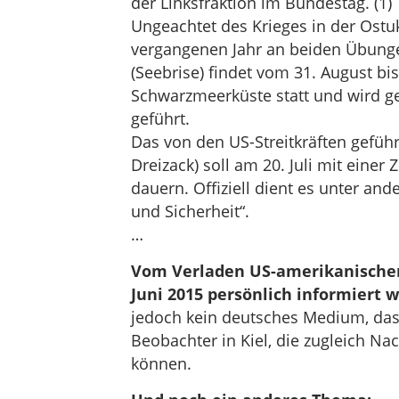
der Linksfraktion im Bundestag. (1)
Ungeachtet des Krieges in der Ost
vergangenen Jahr an beiden Übung
(Seebrise) findet vom 31. August b
Schwarzmeerküste statt und wird 
geführt.
Das von den US-Streitkräften geführ
Dreizack) soll am 20. Juli mit eine
dauern. Offiziell dient es unter and
und Sicherheit“.
…
Vom Verladen US-amerikanischer P
Juni 2015 persönlich informiert 
jedoch kein deutsches Medium, das d
Beobachter in Kiel, die zugleich N
können.