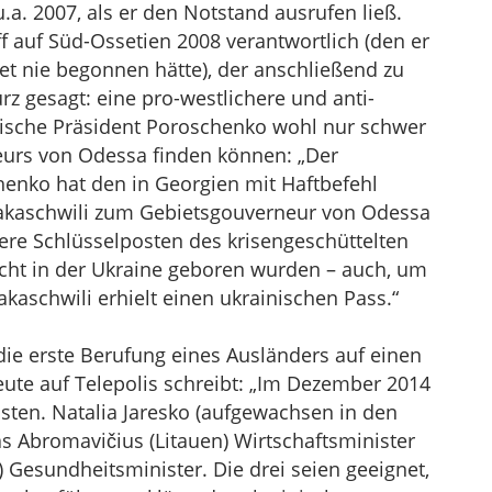
a. 2007, als er den Notstand ausrufen ließ.
f auf Süd-Ossetien 2008 verantwortlich (den er
et nie begonnen hätte), der anschließend zu
rz gesagt: eine pro-westlichere und anti-
nische Präsident Poroschenko wohl nur schwer
urs von Odessa finden können: „Der
henko hat den in Georgien mit Haftbefehl
aakaschwili zum Gebietsgouverneur von Odessa
re Schlüsselposten des krisengeschüttelten
nicht in der Ukraine geboren wurden – auch, um
kaschwili erhielt einen ukrainischen Pass.“
die erste Berufung eines Ausländers auf einen
ute auf Telepolis schreibt: „Im Dezember 2014
ten. Natalia Jaresko (aufgewachsen in den
s Abromavičius (Litauen) Wirtschaftsminister
) Gesundheitsminister. Die drei seien geeignet,