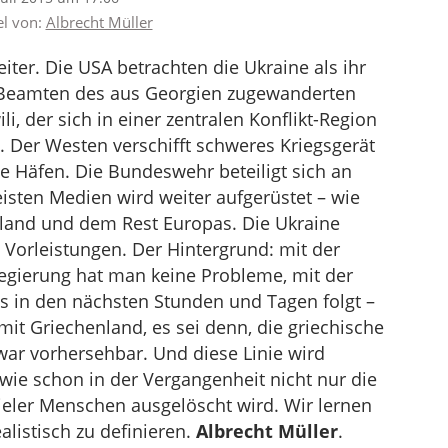
el von:
Albrecht Müller
iter. Die USA betrachten die Ukraine als ihr
ie Beamten des aus Georgien zugewanderten
, der sich in einer zentralen Konflikt-Region
. Der Westen verschifft schweres Kriegsgerät
 Häfen. Die Bundeswehr beteiligt sich an
isten Medien wird weiter aufgerüstet – wie
nland und dem Rest Europas. Die Ukraine
Vorleistungen. Der Hintergrund: mit der
egierung hat man keine Probleme, mit der
s in den nächsten Stunden und Tagen folgt –
mit Griechenland, es sei denn, die griechische
 war vorhersehbar. Und diese Linie wird
ie schon in der Vergangenheit nicht nur die
ieler Menschen ausgelöscht wird. Wir lernen
listisch zu definieren.
Albrecht Müller
.