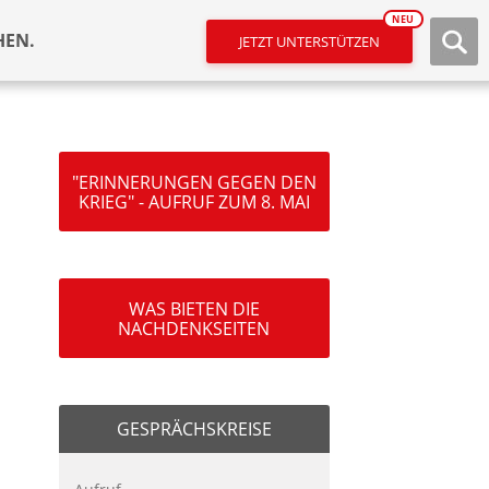
NEU
HEN.
JETZT UNTERSTÜTZEN
"ERINNERUNGEN GEGEN DEN
KRIEG" - AUFRUF ZUM 8. MAI
WAS BIETEN DIE
NACHDENKSEITEN
GESPRÄCHSKREISE