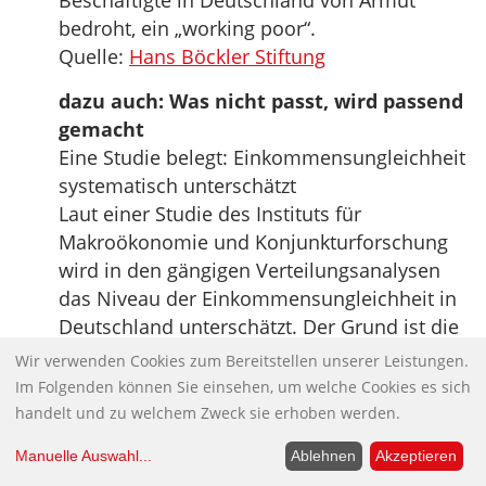
Beschäftigte in Deutschland von Armut
bedroht, ein „working poor“.
Quelle:
Hans Böckler Stiftung
dazu auch: Was nicht passt, wird passend
gemacht
Eine Studie belegt: Einkommensungleichheit
systematisch unterschätzt
Laut einer Studie des Instituts für
Makroökonomie und Konjunkturforschung
wird in den gängigen Verteilungsanalysen
das Niveau der Einkommensungleichheit in
Deutschland unterschätzt. Der Grund ist die
Untererfassung von Spitzeneinkommen in
Wir verwenden Cookies zum Bereitstellen unserer Leistungen.
Umfragedaten, Kapitaleinkommen werden
Im Folgenden können Sie einsehen, um welche Cookies es sich
nur lückenhaft erfasst. Dazu erklärt Katja
handelt und zu welchem Zweck sie erhoben werden.
Kipping, Vorsitzende der Partei DIE LINKE:
Manuelle Auswahl
...
Ablehnen
Akzeptieren
Was nicht passt, wird passend gemacht: